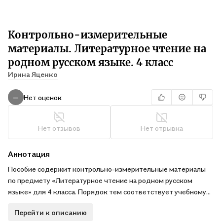
Контрольно-измерительные
материалы. Литературное чтение на
родном русском языке. 4 класс
Ирина Яценко
Нет оценок
—
Нет отзывов
Нет отрывка
Аннотация
Пособие содержит контрольно-измерительные материалы
по предмету «Литературное чтение на родном русском
языке» для 4 класса. Порядок тем соответствует учебному
пособию О.М. Александровой и др. Все задания составлены с
Перейти к описанию
учётом требований ФГОС начального общего образования. В