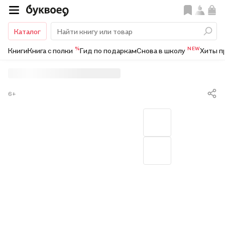
Каталог
%
NEW
Книги
Книга с полки
Гид по подаркам
Снова в школу
Хиты п
6+