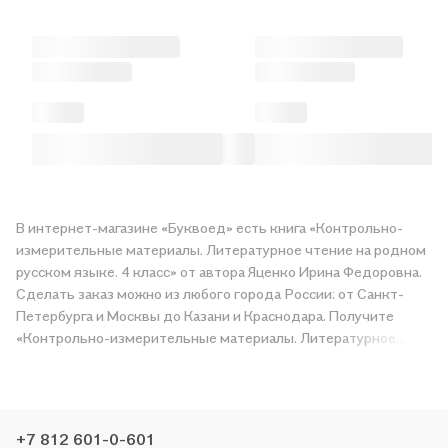
В интернет-магазине «Буквоед» есть книга «Контрольно-
измерительные материалы. Литературное чтение на родном
русском языке. 4 класс» от автора Яценко Ирина Федоровна.
Сделать заказ можно из любого города России: от Санкт-
Петербурга и Москвы до Казани и Краснодара. Получите
«Контрольно-измерительные материалы. Литературное
чтение на родном русском языке. 4 класс» в магазине сети
или закажите доставку. Мы и сами любим читать, поэтому
делаем всё, чтобы вы могли купить понравившуюся историю
по приятной цене. Например, организуем конкурсы и
+7 812 601-0-601
проводим акции. Оставайтесь с нами, чтобы не упустить