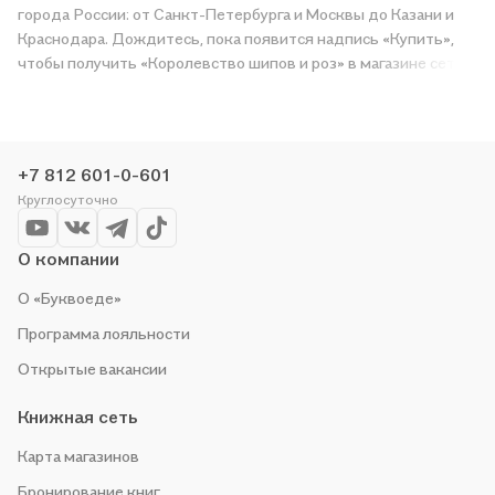
города России: от Санкт-Петербурга и Москвы до Казани и
Краснодара. Дождитесь, пока появится надпись «Купить»,
чтобы получить «Королевство шипов и роз» в магазине сети
или заказать доставку. Мы и сами любим читать, поэтому
делаем всё, чтобы вы могли купить понравившуюся историю
по приятной цене. Например, организуем конкурсы и
проводим акции. Оставайтесь с нами, чтобы не упустить
+7 812 601-0-601
выгоду!
Круглосуточно
О компании
О «Буквоеде»
Программа лояльности
Открытые вакансии
Книжная сеть
Карта магазинов
Бронирование книг