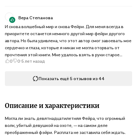
большой плюс. Никаких растянутых диалогов, бессмысленных
описаний. Опытные читатели скажут, что конец
Вера Степанова
предсказуем,но именно в этом его прелесть. Все
догадываются, что будет в конце первой книги, но не
И снова волшебный мир и снова Фейри. Для меня всегда в
подозревают, что будет в следующих частях. Я с большим
приоритете останется немного другой мир фейри другого
удовольствием перечитаю. И даже не один раз!
автора. Но была удивлена, что этот автор смог завоевать мое
сердечко и глаза, которые я никак не могла оторвать от
прочтения этой книги. Мне удалось взять в руки старое
0
0
5 лет назад
издание, и мне оно нравится более чем новое - люблю, когда
на книжной полке, все ровненько. Конец кассовом твой,
будто бы и не смогли ждать продолжения, просто легко
Показать ещё 5 отзывов из 44
намек, не больше.
Описание и характеристики
Могла ли знать девятнадцатилетняя Фейра, что огромный
волк, убитый девушкой на охоте, — на самом деле
преображенный фэйри. Расплата не заставила себя ждать.