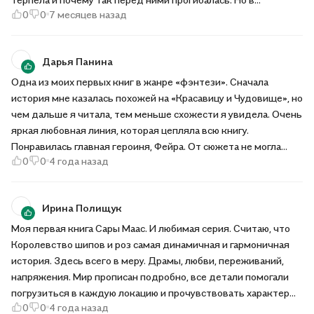
0
0
7 месяцев назад
очередной раз я решила пройти дальше и не пожалела.
Несмотря на странный перевод, мне понравилось. Сюжет
интересный и захватывающий, а любовная линия
Дарья Панина
напряжённая и напоминает сказку "Красавица и чудовище".
Одна из моих первых книг в жанре «фэнтези». Сначала
история мне казалась похожей на «Красавицу и Чудовище», но
чем дальше я читала, тем меньше схожести я увидела. Очень
яркая любовная линия, которая цепляла всю книгу.
Понравилась главная героиня, Фейра. От сюжета не могла
0
0
4 года назад
оторваться. Да, романтики было много, но под определенное
настроение, история захватывает и не отпускает до самого
конца.
Ирина Полищук
Моя первая книга Сары Маас. И любимая серия. Считаю, что
Королевство шипов и роз самая динамичная и гармоничная
история. Здесь всего в меру. Драмы, любви, переживаний,
напряжения. Мир прописан подробно, все детали помогали
погрузиться в каждую локацию и прочувствовать характер
0
0
4 года назад
персонажей. Встряска начинается с самого начала. Это