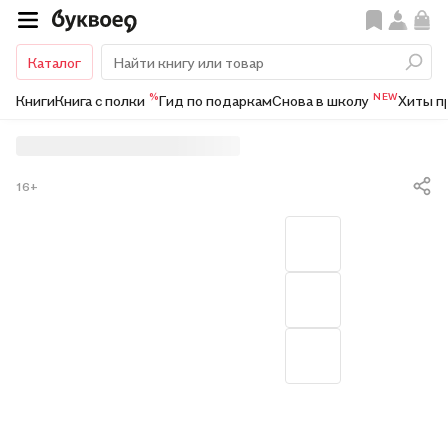
Каталог
%
NEW
Книги
Книга с полки
Гид по подаркам
Снова в школу
Хиты п
16+