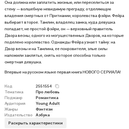
Она должна или заплатить жизнью, или переселиться за
стену — волшебную невидимую преграду, отделяющую
владения смертных от Притиании, королевства фэйри. Фейра
выбирает второе. Тамлин, владелец замка, куда девушка
попадает, не простой фэйри, он — верховный правитель
Двора весны, одного из могущественных Дворов, на которые
поделено королевство. Однажды Фейра узнает тайну: на
Двор весны и на Тамлина, ее покровителя, злые силы
наложили заклятье, снять которое способна только
смертная девушка.
Впервые на русском языке первая книга НОВОГО СЕРИАЛА!
Код
2551554
Тематика
Про любовь
Поджанр
Романтика
Аудитория
Young Adult
Жанры
Фэнтези
Издательство
Азбука
Раскрыть характеристики