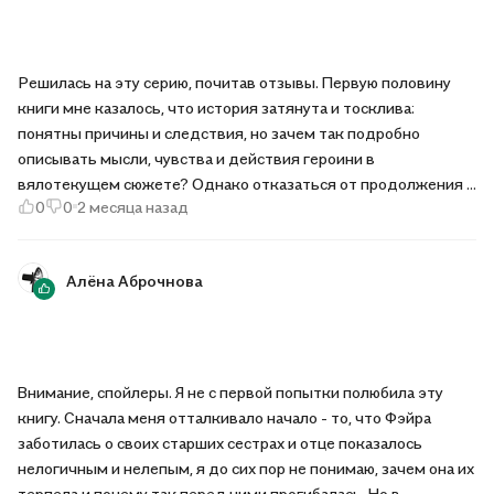
Решилась на эту серию, почитав отзывы. Первую половину
книги мне казалось, что история затянута и тосклива:
понятны причины и следствия, но зачем так подробно
описывать мысли, чувства и действия героини в
вялотекущем сюжете? Однако отказаться от продолжения я
0
0
2 месяца назад
уже не могла, должна же узнать, чем всё закончится. И тут на
тебе экшен с невыполнимыми испытаниями в тандеме со
смертью, сумасшествием, ненавистью, зависимостью и
Алёна Аброчнова
надеждой. Только узнав внутренний мир героини, её
характер, принципы, душу, рост из слабой человеческой
девушки в чудо несгибаемой воли, понимаешь все принятые
ею решения и фантастические последствия, приведшие к
такому финалу. Рекомендую.
Внимание, спойлеры. Я не с первой попытки полюбила эту
книгу. Сначала меня отталкивало начало - то, что Фэйра
заботилась о своих старших сестрах и отце показалось
нелогичным и нелепым, я до сих пор не понимаю, зачем она их
терпела и почему так перед ними прогибалась. Но в