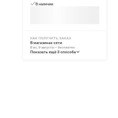
В наличии
КАК ПОЛУЧИТЬ ЗАКАЗ
В магазинах сети
В вс, 9 августа — бесплатно
В пунктах выдачи
Показать ещё 3 способа
Во вт, 11 августа — от 242 ₽
Курьером
В пн, 10 августа — от 313 ₽
Почтой России
Во вт, 11 августа — от 505 ₽