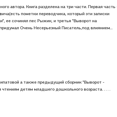
ого автора. Книга разделена на три части. Первая часть 
евича(есть пометки переводчика, который эти записки
 придумал Очень Несерьезный Писатель,под влиянием
е, добрые, иногда из нескольких слов, но с очень
Вот возьму и одичаю!!!"). А наше самое любимое
Книга замечательно оформлена, чудесные, яркие, живые
жении. Сама книга квадратного формата, не очень
тую.
Липатовой а также предыдущий сборник "Выворот -
чтениям детям младшего дошкольного возраста. . . . .