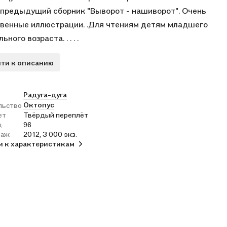
предыдущий сборник "Выворот - нашиворот". Очень
венные иллюстрации. .Для чтениям детям младшего
ного возраста. . . . .
ти к описанию
Радуга-дуга
Октопус
льство
ет
Твёрдый переплёт
ц
96
раж
2012, 3 000 экз.
и к характеристикам