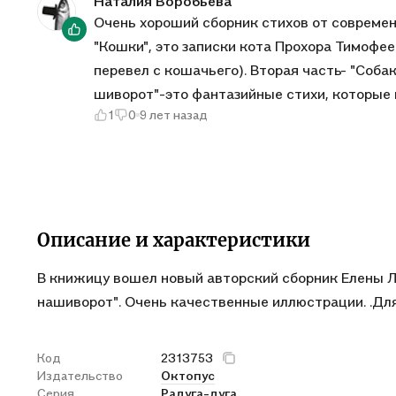
Наталия Воробьева
Очень хороший сборник стихов от современн
"Кошки", это записки кота Прохора Тимофе
перевел с кошачьего). Вторая часть- "Собаки", ее сочинял пес Рыжик, и третья "Выворот на
шиворот"-это фантазийные стихи, которые
1
0
9 лет назад
своей пишущей машинки. Стихи очень веселы
глубоким смыслом ( "Все ушли, а я скучаю...
стихотворение - "Шел по городу медведь". 
иллюстрации, все животные показаны в дви
большая, ее удобно брать в руки.Всем сове
Описание и характеристики
В книжицу вошел новый авторский сборник Елены 
нашиворот". Очень качественные иллюстрации. .Для 
Код
2313753
Издательство
Октопус
Серия
Радуга-дуга