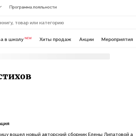
Программа лояльности
а в школу
Хиты продаж
Акции
Мероприятия
NEW
стихов
ация
ицу вошел новый авторский сборник Елены Липатовой а