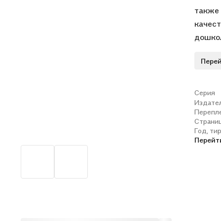
также 
качест
дошколь
Перей
Серия
Издате
Перепл
Страни
Год, ти
Перейт