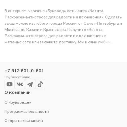
В интернет-магазине «Буквоед» есть книга «Котята.
Раскраска-антистресс для радости и вдохновения». Сделать
заказ можно из любого города России: от Санкт-Петербурга и
Москвы до Казани и Краснодара. Получите «Котята.
Раскраска-антистресс для радости и вдохновения» в
магазине сети или закажите доставку. Мы и сами любим
читать, поэтому делаем всё, чтобы вы могли купить
понравившуюся историю по приятной цене. Например,
организуем конкурсы и проводим акции. Оставайтесь с нами,
чтобы не упустить выгоду!
+7 812 601-0-601
Круглосуточно
О компании
О «Буквоеде»
Программа лояльности
Открытые вакансии