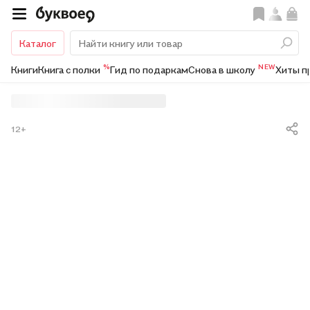
Каталог
%
NEW
Книги
Книга с полки
Гид по подаркам
Снова в школу
Хиты п
12+