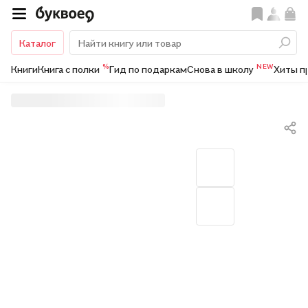
Каталог
%
NEW
Книги
Книга с полки
Гид по подаркам
Снова в школу
Хиты п