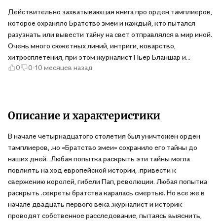
Действительно захватывающая книга про орден тамплиеров,
которое охраняло Братство змеи и каждый, кто пытался
разузнать или вывести тайну на свет отправлялся в мир иной.
Очень много сюжетных линий, интриги, коварство,
хитросплетения, при этом журналист Пьер Бланшар и
0
0
10 месяцев назад
историк Мадлен Тибо решают провести, несмотря на
очевидные опасности, собственное расследование, чтобы
выведать тайну этого братства, но это запускает еще
больший клубок тайн и преследований.
Описание и характеристики
В начале четырнадцатого столетия был уничтожен орден
тамплиеров, .но «Братство змеи» сохранило его тайны до
наших дней. .Любая попытка раскрыть эти тайны могла
повлиять на ход европейской истории, .привести к
свержению королей, гибели Пап, революции. Любая попытка
раскрыть .секреты братства каралась смертью. Но все же в
начале двадцать первого века .журналист и историк
проводят собственное расследование, пытаясь выяснить,