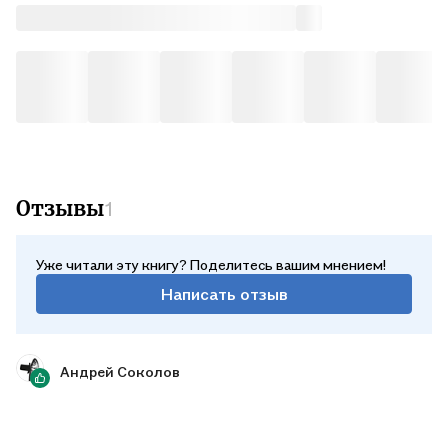
замечательный коктейль. .Эффектный конспирологический
детектив, уводящий в глубины древней истории и
затрагивающий проблемы, которые не оставят
равнодушными миллионы читателей. .
Отзывы
1
Уже читали эту книгу? Поделитесь вашим мнением!
Написать отзыв
Андрей Соколов