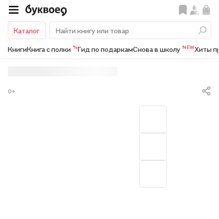
Каталог
%
NEW
Книги
Книга с полки
Гид по подаркам
Снова в школу
Хиты п
0+