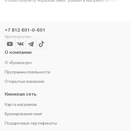
чтобы получить «Красная змея : роман» в магазине сети или
заказать доставку. Мы и сами любим читать, поэтому делаем
всё, чтобы вы могли купить понравившуюся историю по
приятной цене. Например, организуем конкурсы и проводим
акции. Оставайтесь с нами, чтобы не упустить выгоду!
+7 812 601-0-601
Круглосуточно
О компании
О «Буквоеде»
Программа лояльности
Открытые вакансии
Книжная сеть
Карта магазинов
Бронирование книг
Подарочные сертификаты