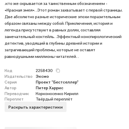
.кто же скрывается за таинственным обозначением -
«Красная змея». .Этот роман захватывает с первой страницы.
Две абсолютно разные исторические эпохи поразительным
образом связаны между собой. Приключения, история и
легенда присутствуют в равных долях, составляя
замечательный коктейль. .Эффектный конспирологический
детектив, уводящий в глубины древней истории и
затрагивающий проблемы, которые не оставят
равнодушными миллионы читателей. .
Код
2258430
Издательство
Эксмо
Серия
Проект "Бестселлер"
Автор
Питер Харрис
Переводчик
Корконосенко Кирилл
Переплет
Твёрдый переплёт
Раскрыть характеристики