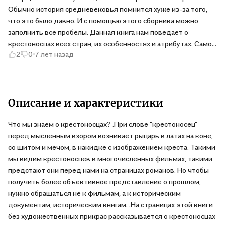
Обычно история средневековья помнится хуже из-за того,
что это было давно. И с помощью этого сборника можно
заполнить все пробелы. Данная книга нам поведает о
крестоносцах всех стран, их особенностях и атрибутах. Самое
2
0
7 лет назад
главное открытие это то, что крестоносцы, оказывается,
появились задолго до известных нам воинах с крестами на
щитах. В книге полно цветных иллюстраций, которые
изображают воинов разных государств в доспехах, их оружие
и знамена. Так же есть художественные рассказы автора,
Описание и характеристики
диалоги воинов и простых людей. И, как полагается, в конце
Что мы знаем о крестоносцах? .При слове "крестоносец"
подведены итоги крестовых походов. Стоит отметить, что
перед мысленным взором возникает рыцарь в латах на коне,
походы привели к обмену информацией между Европой и
со щитом и мечом, в накидке с изображением креста. Такими
Востоком. Европейцы узнали о существовании риса,
мы видим крестоносцев в многочисленных фильмах, такими
чернослива, изюма и тростникового сахара, а так же с
предстают они перед нами на страницах романов. Но чтобы
арабской и греческой наукой. Приятное пополнение
получить более объективное представление о прошлом,
коллекции.
нужно обращаться не к фильмам, а к историческим
документам, историческим книгам. .На страницах этой книги
без художественных прикрас рассказывается о крестоносцах