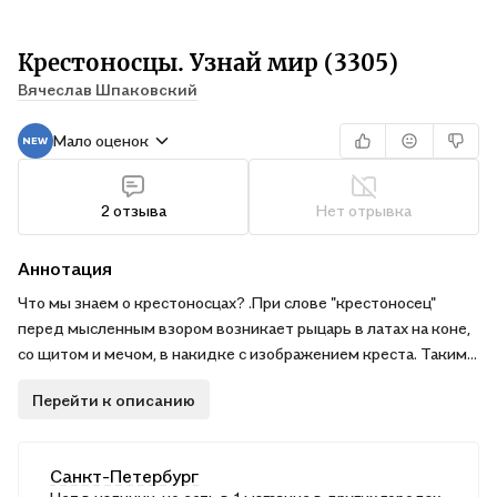
Крестоносцы. Узнай мир (3305)
Вячеслав Шпаковский
Мало оценок
2 отзыва
Нет отрывка
Аннотация
Что мы знаем о крестоносцах? .При слове "крестоносец"
перед мысленным взором возникает рыцарь в латах на коне,
со щитом и мечом, в накидке с изображением креста. Такими
мы видим крестоносцев в многочисленных фильмах, такими
Перейти к описанию
предстают они перед нами на страницах романов. Но чтобы
получить более объективное представление о прошлом,
нужно обращаться не к фильмам, а к историческим
Санкт-Петербург
документам, историческим книгам. .На страницах этой книги