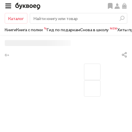
Каталог
%
NEW
Книги
Книга с полки
Гид по подаркам
Снова в школу
Хиты п
6+