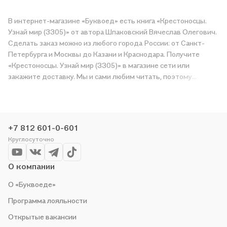
В интернет-магазине «Буквоед» есть книга «Крестоносцы.
Узнай мир (3305)» от автора Шпаковский Вячеслав Олегович.
Сделать заказ можно из любого города России: от Санкт-
Петербурга и Москвы до Казани и Краснодара. Получите
«Крестоносцы. Узнай мир (3305)» в магазине сети или
закажите доставку. Мы и сами любим читать, поэтому
делаем всё, чтобы вы могли купить понравившуюся историю
по приятной цене. Например, организуем конкурсы и
проводим акции. Оставайтесь с нами, чтобы не упустить
выгоду!
+7 812 601-0-601
Круглосуточно
О компании
О «Буквоеде»
Программа лояльности
Открытые вакансии