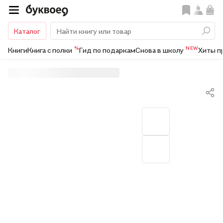
Каталог
%
NEW
Книги
Книга с полки
Гид по подаркам
Снова в школу
Хиты п