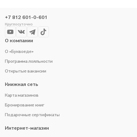
понравившуюся историю по приятной цене. Например,
организуем конкурсы и проводим акции. Оставайтесь с нами,
+7 812 601-0-601
чтобы не упустить выгоду!
Круглосуточно
О компании
О «Буквоеде»
Программа лояльности
Открытые вакансии
Книжная сеть
Карта магазинов
Бронирование книг
Подарочные сертификаты
Интернет-магазин