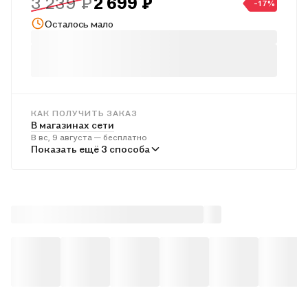
3 239 ₽
2 699 ₽
-17%
Осталось мало
КАК ПОЛУЧИТЬ ЗАКАЗ
В магазинах сети
В вс, 9 августа — бесплатно
В пунктах выдачи
Показать ещё 3 способа
Во вт, 11 августа — бесплатно
Курьером
В пн, 10 августа — бесплатно
Почтой России
Во вт, 11 августа — от 593 ₽