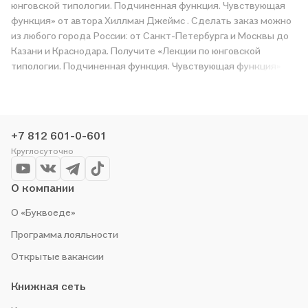
юнговской типологии. Подчиненная функция. Чувствующая
функция» от автора Хиллман Джеймс . Сделать заказ можно
из любого города России: от Санкт-Петербурга и Москвы до
Казани и Краснодара. Получите «Лекции по юнговской
типологии. Подчиненная функция. Чувствующая функция» в
магазине сети или закажите доставку. Мы и сами любим
читать, поэтому делаем всё, чтобы вы могли купить
понравившуюся историю по приятной цене. Например,
организуем конкурсы и проводим акции. Оставайтесь с нами,
+7 812 601-0-601
чтобы не упустить выгоду!
Круглосуточно
О компании
О «Буквоеде»
Программа лояльности
Открытые вакансии
Книжная сеть