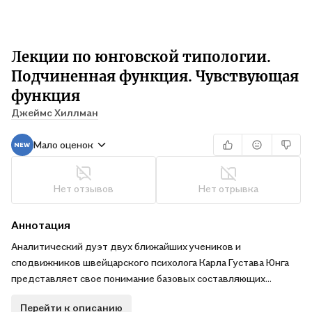
Лекции по юнговской типологии.
Подчиненная функция. Чувствующая
функция
Джеймс Хиллман
Мало оценок
Нет отзывов
Нет отрывка
Аннотация
Аналитический дуэт двух ближайших учеников и
сподвижников швейцарского психолога Карла Густава Юнга
представляет свое понимание базовых составляющих
психологической типологии. Луиза фон Франц фокусирует
Перейти к описанию
внимание на наименее осознаваемой человеком