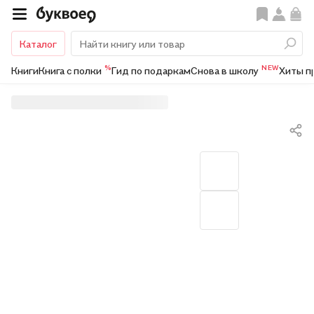
Каталог
%
NEW
Книги
Книга с полки
Гид по подаркам
Снова в школу
Хиты п