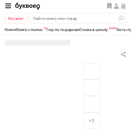
Каталог
%
NEW
Книги
Книга с полки
Гид по подаркам
Снова в школу
Хиты п
+2