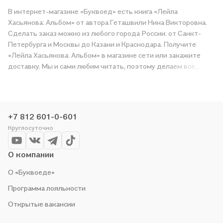
В интернет-магазине «Буквоед» есть книга «Лейла
Хасьянова: Альбом» от автора Геташвили Нина Викторовна.
Сделать заказ можно из любого города России: от Санкт-
Петербурга и Москвы до Казани и Краснодара. Получите
«Лейла Хасьянова: Альбом» в магазине сети или закажите
доставку. Мы и сами любим читать, поэтому делаем всё,
чтобы вы могли купить понравившуюся историю по приятной
цене. Например, организуем конкурсы и проводим акции.
Оставайтесь с нами, чтобы не упустить выгоду!
+7 812 601-0-601
Круглосуточно
О компании
О «Буквоеде»
Программа лояльности
Открытые вакансии