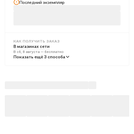
Последний экземпляр
КАК ПОЛУЧИТЬ ЗАКАЗ
В магазинах сети
В сб, 8 августа — бесплатно
В пунктах выдачи
Показать ещё 3 способа
Во вт, 11 августа — бесплатно
Курьером
В вс, 9 августа — бесплатно
Почтой России
В пн, 10 августа — от 614 ₽