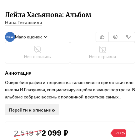
Лейла Хасьянова: Альбом
Нина Геташвили
Мало оценок
Нет отзывов
Нет отрывка
Аннотация
Очерк биографии и творчества талантливого представителя
школы И.Глазунова, специализирующейся в жанре портрета. В
альбоме собрано восемь с половиной десятков самых
интересных произведений Л.Хасьяновой.
Перейти к описанию
2 519 ₽
2 099 ₽
-17%