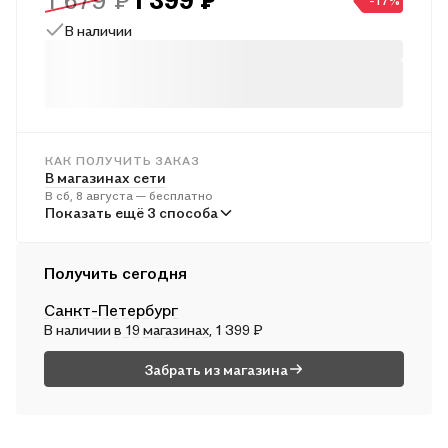
1 679 ₽
1 399 ₽
-17%
я снова стану тем, кем был раньше.
В наличии
КАК ПОЛУЧИТЬ ЗАКАЗ
В магазинах сети
В сб, 8 августа — бесплатно
В пунктах выдачи
Показать ещё 3 способа
Во вт, 11 августа — от 246 ₽
Курьером
Получить сегодня
В вс, 9 августа — от 317 ₽
Санкт-Петербург
Почтой России
В наличии
в 19 магазинах
, 1 399 ₽
В пн, 10 августа — от 586 ₽
Забрать из магазина