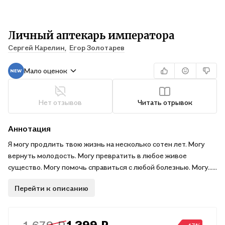
Личный аптекарь императора
Сергей Карелин,
Егор Золотарев
Мало оценок
Нет отзывов
Читать отрывок
Аннотация
Я могу продлить твою жизнь на несколько сотен лет. Могу
вернуть молодость. Могу превратить в любое живое
существо. Могу помочь справиться с любой болезнью. Могу…
Горгоново безумие! Теперь я ничего не могу!
Перейти к описанию
Ведь из тела гранд-мастера алхимика попал в чужой мир, в
тело паренька
с целым ворохом проблем. Благо мои способности со мной, а
это значит —