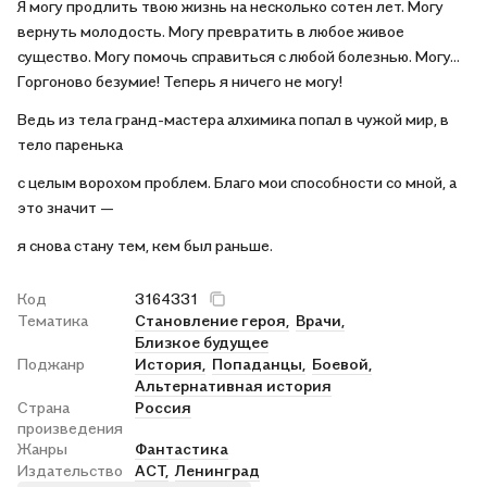
Я могу продлить твою жизнь на несколько сотен лет. Могу
вернуть молодость. Могу превратить в любое живое
существо. Могу помочь справиться с любой болезнью. Могу…
Горгоново безумие! Теперь я ничего не могу!
Ведь из тела гранд-мастера алхимика попал в чужой мир, в
тело паренька
с целым ворохом проблем. Благо мои способности со мной, а
это значит —
я снова стану тем, кем был раньше.
Код
3164331
Тематика
Становление героя,
Врачи,
Близкое будущее
Поджанр
История,
Попаданцы,
Боевой,
Альтернативная история
Страна
Россия
произведения
Жанры
Фантастика
Издательство
АСТ,
Ленинград