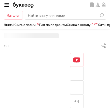
Каталог
%
NEW
Книги
Книга с полки
Гид по подаркам
Снова в школу
Хиты п
16+
+4