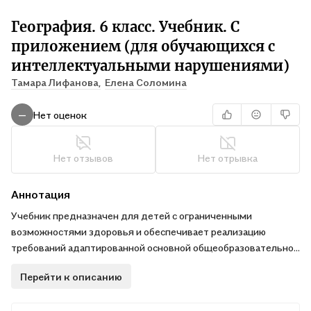
География. 6 класс. Учебник. С
приложением (для обучающихся с
интеллектуальными нарушениями)
Тамара Лифанова,
Елена Соломина
Нет оценок
—
Нет отзывов
Нет отрывка
Аннотация
Учебник предназначен для детей с ограниченными
возможностями здоровья и обеспечивает реализацию
требований адаптированной основной общеобразовательной
программы по предмету «География» в предметной области
Перейти к описанию
«Естествознание» в соответствии с ФГОС образования
обучающихся с интеллектуальными нарушениями.