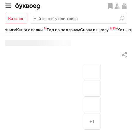
Каталог
%
NEW
Книги
Книга с полки
Гид по подаркам
Снова в школу
Хиты п
+1