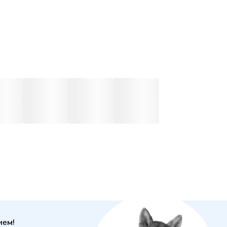
иной.
ием!