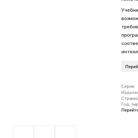
Учебни
возмож
требов
програ
соотве
интелл
подгот
Перей
геогра
раздел
ископа
Серия
Издате
страна
Страни
вопрос
Год, ти
уровен
Перейт
диффер
методи
природ