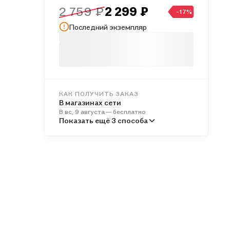
2 759 ₽
2 299 ₽
-17%
Последний экземпляр
КАК ПОЛУЧИТЬ ЗАКАЗ
В магазинах сети
В вс, 9 августа — бесплатно
В пунктах выдачи
Показать ещё 3 способа
Во вт, 11 августа — бесплатно
Курьером
В вс, 9 августа — бесплатно
Почтой России
В пн, 10 августа — от 577 ₽