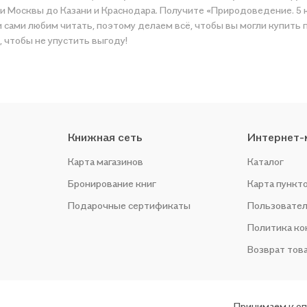
а и Москвы до Казани и Краснодара. Получите «Природоведение. 5
тому делаем всё, чтобы вы могли купить понравившуюся историю по приятной цене. Например,
, чтобы не упустить выгоду!
Книжная сеть
Интернет-
Карта магазинов
Каталог
Бронирование книг
Карта пункт
Подарочные сертификаты
Пользовател
Политика к
Возврат тов
Принимаем к о