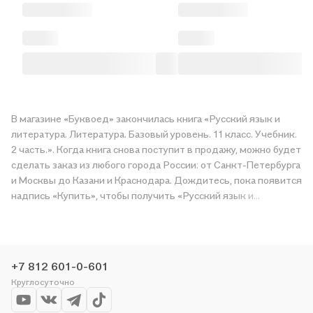
В магазине «Буквоед» закончилась книга «Русский язык и
литература. Литература. Базовый уровень. 11 класс. Учебник.
2 часть.». Когда книга снова поступит в продажу, можно будет
сделать заказ из любого города России: от Санкт-Петербурга
и Москвы до Казани и Краснодара. Дождитесь, пока появится
надпись «Купить», чтобы получить «Русский язык и
литература. Литература. Базовый уровень. 11 класс. Учебник.
2 часть.» в магазине сети или заказать доставку. Мы и сами
любим читать, поэтому делаем всё, чтобы вы могли купить
понравившуюся историю по приятной цене. Например,
+7 812 601-0-601
организуем конкурсы и проводим акции. Оставайтесь с нами,
Круглосуточно
чтобы не упустить выгоду!