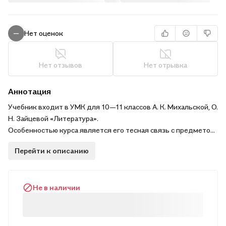
Нет оценок
—
Нет отзывов
Нет отрывка
Аннотация
Учебник входит в УМК для 10—11 классов А. К. Михальской, О.
Н. Зайцевой «Литература».
Особенностью курса является его тесная связь с предметом
«Русский язык». Предлагаемая система заданий направлена
Перейти к описанию
на формирование универсальных учебных действий и
личностных качеств учащихся.
Учебник соответствует ФГОС и включён в Федеральный
Не в наличии
перечень учебников.