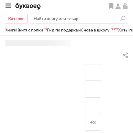
Каталог
%
NEW
Книги
Книга с полки
Гид по подаркам
Снова в школу
Хиты п
+3