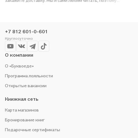
закажите доставку. Мы и сами любим читать, поэтому
делаем всё, чтобы вы могли купить понравившуюся историю
по приятной цене. Например, организуем конкурсы и
проводим акции. Оставайтесь с нами, чтобы не упустить
выгоду!
+7 812 601-0-601
Круглосуточно
О компании
О «Буквоеде»
Программа лояльности
Открытые вакансии
Книжная сеть
Карта магазинов
Бронирование книг
Подарочные сертификаты