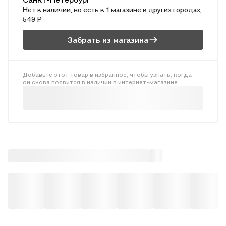
процессе;
Нет в наличии, но есть в 1 магазине в других городах,
- существенно облегчить процесс усвоения сложных
549 ₽
теоретических понятий;
- способствовать быстрому запоминанию материала;
Забрать из магазина
- дисциплинировать мышление.
Добавьте этот товар в избранное, чтобы узнать, когда
он снова появится в наличии в интернет-магазине.