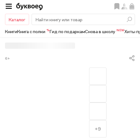
Каталог
%
NEW
Книги
Книга с полки
Гид по подаркам
Снова в школу
Хиты п
6+
+9