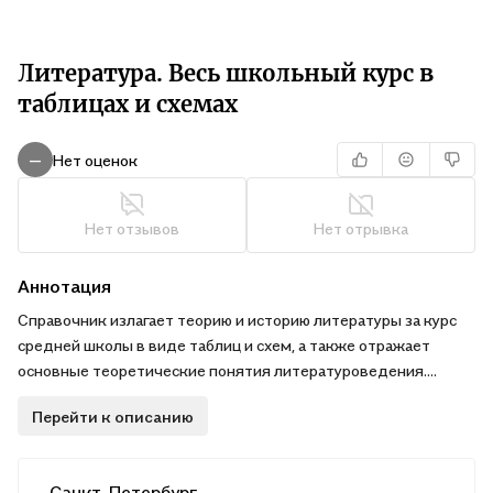
Литература. Весь школьный курс в
таблицах и схемах
Нет оценок
—
Нет отзывов
Нет отрывка
Аннотация
Справочник излагает теорию и историю литературы за курс
средней школы в виде таблиц и схем, а также отражает
основные теоретические понятия литературоведения.
Пособие позволит:
Перейти к описанию
- систематизировать знания;
- обобщить накопленные факты;
- сформировать представление об историко-литературном
Санкт-Петербург