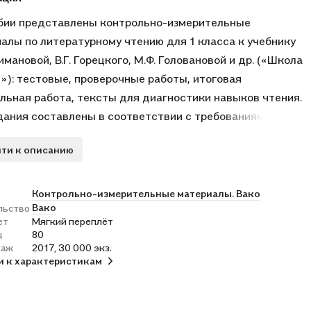
бии представлены контрольно-измерительные
алы по литературному чтению для 1 класса к учебнику
лимановой, В.Г. Горецкого, М.Ф. Головановой и др. («Школа
»): тестовые, проверочные работы, итоговая
льная работа, тексты для диагностики навыков чтения.
дания составлены в соответствии с требованиями ФГОС,
ммой по литературному чтению для начальной школы.
ти к описанию
е адресовано учителям начальных классов, а также
икам и их родителям.
Контрольно-измерительные материалы. Вако
Вако
льство
ет
Мягкий переплёт
ц
80
раж
2017, 30 000 экз.
и к характеристикам