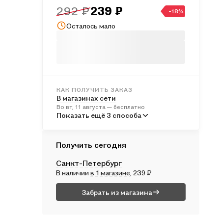
292 ₽
239 ₽
-18%
Осталось мало
КАК ПОЛУЧИТЬ ЗАКАЗ
В магазинах сети
Во вт, 11 августа — бесплатно
В пунктах выдачи
Показать ещё 3 способа
В ср, 12 августа — от 241 ₽
Курьером
Получить сегодня
В ср, 12 августа — от 312 ₽
Санкт-Петербург
Почтой России
В наличии
в 1 магазине
, 239 ₽
В чт, 13 августа — от 495 ₽
Забрать из магазина