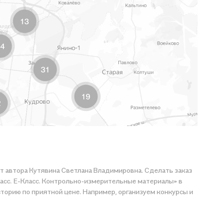
от автора Кутявина Светлана Владимировна. Сделать заказ
ласс. Е-Класс. Контрольно-измерительные материалы» в