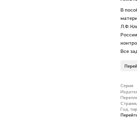
В посо
матери
Л.Ф. К
России
контро
Все за
програ
Перей
Издани
школьн
Серия
Издате
Перепл
Страни
Год, ти
Перейт