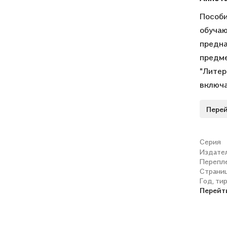
Пособи
обучаю
предна
предме
"Литер
включа
соотве
Перей
Они пр
("удов
высоко
Серия
Издате
задани
Перепл
позвол
Страни
числе 
Год, ти
Перейт
цели з
диагно