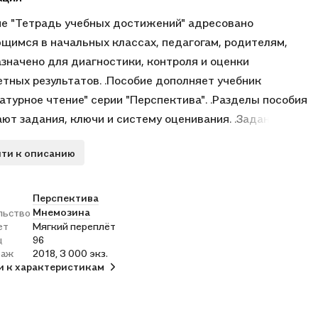
е "Тетрадь учебных достижений" адресовано
щимся в начальных классах, педагогам, родителям,
значено для диагностики, контроля и оценки
тных результатов. .Пособие дополняет учебник
атурное чтение" серии "Перспектива". .Разделы пособия
ют задания, ключи и систему оценивания. .Задания
тствуют разделам учебника, ФГОС НОО и ПООП НОО.
ти к описанию
едставлены на трёх уровнях сложности: базовом
летворительно"), повышенном ("хорошо" или "отлично") и
м (дополнительная отметка за выполнение творческого
Перспектива
Мнемозина
льство
я). .В ключах подробно разъясняется каждый ответ, это
ет
Мягкий переплёт
яет ребёнку самостоятельно оценить работу, в том
ц
96
и сочинения, поставить себе отметку. .В зависимости от
раж
2018, 3 000 экз.
и к характеристикам
анятия пособие может быть использовано для обучения,
стики или контроля знаний в школе и дома. .