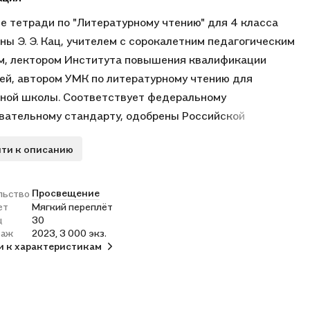
е тетради по "Литературному чтению" для 4 класса
ны Э. Э. Кац, учителем с сорокалетним педагогическим
, лектором Института повышения квалификации
ей, автором УМК по литературному чтению для
ной школы. Соответствует федеральному
вательному стандарту, одобрены Российской
ией наук и Российской академией образования,
ти к описанию
ендованы Министерством просвещения Российской
ции.
Просвещение
льство
ет
Мягкий переплёт
ц
30
раж
2023, 3 000 экз.
и к характеристикам