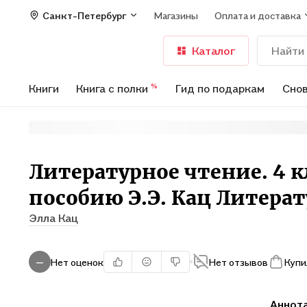
Санкт-Петербург
Магазины
Оплата и доставка
Каталог
Книги
Книга с полки
Гид по подаркам
Снов
%
Литературное чтение. 4 к
пособию Э.Э. Кац Литера
Элла Кац
Нет оценок
Нет отзывов
Купи
—
Аннот