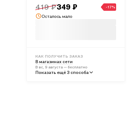
419 ₽
349 ₽
-17%
Осталось мало
КАК ПОЛУЧИТЬ ЗАКАЗ
В магазинах сети
В вс, 9 августа — бесплатно
В пунктах выдачи
Показать ещё 3 способа
Во вт, 11 августа — от 241 ₽
Курьером
В пн, 10 августа — от 312 ₽
Почтой России
Во вт, 11 августа — от 499 ₽