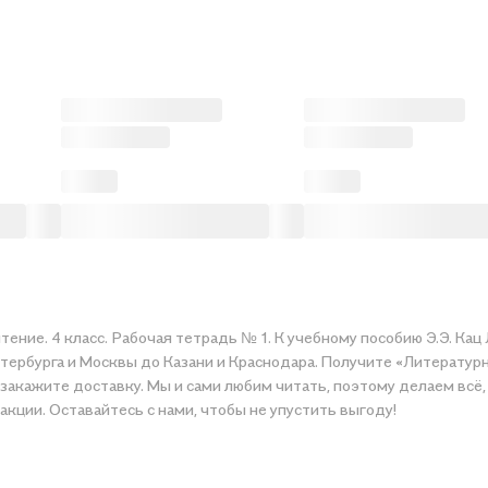
ение. 4 класс. Рабочая тетрадь № 1. К учебному пособию Э.Э. Кац
тербурга и Москвы до Казани и Краснодара. Получите «Литературно
 доставку. Мы и сами любим читать, поэтому делаем всё, чтобы вы могли купи
акции. Оставайтесь с нами, чтобы не упустить выгоду!