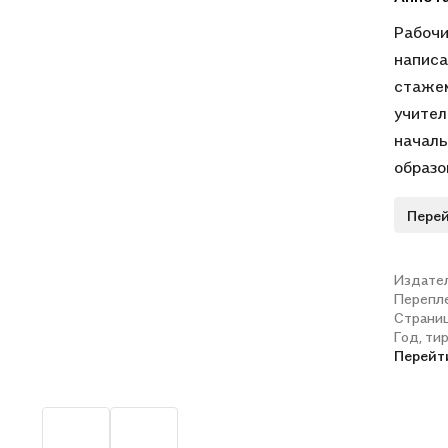
Рабочи
написа
стажем
учител
началь
образо
академ
Перей
реком
Федера
Издате
Перепл
Страни
Год, ти
Перейт