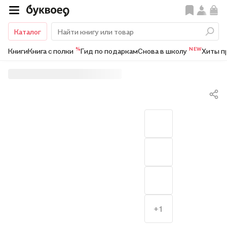
Каталог
%
NEW
Книги
Книга с полки
Гид по подаркам
Снова в школу
Хиты п
+1