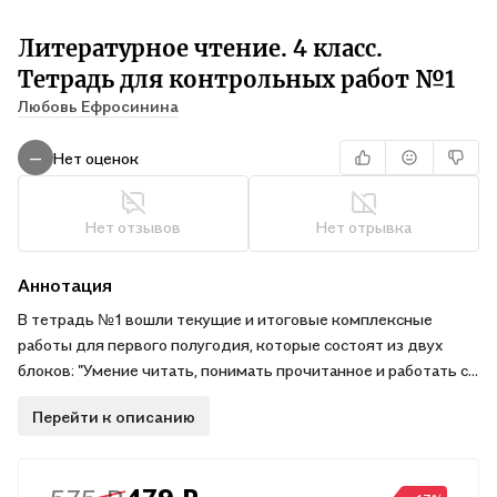
Литературное чтение. 4 класс.
Тетрадь для контрольных работ №1
Любовь Ефросинина
Нет оценок
—
Нет отзывов
Нет отрывка
Аннотация
В тетрадь №1 вошли текущие и итоговые комплексные
работы для первого полугодия, которые состоят из двух
блоков: "Умение читать, понимать прочитанное и работать с
произведением" и "Начитанность и читательская
Перейти к описанию
компетентность", а также тестовые задания по изученным
разделам и материал для самопроверки умения читать.
Тетради для контрольных работ включены в учебно-