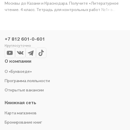
Москвы до Казани и Краснодара. Получите «Литературное
чтение. 4 класс. Тетрадь для контрольных работ №1» в
магазине сети или закажите доставку. Мы и сами любим
читать, поэтому делаем всё, чтобы вы могли купить
понравившуюся историю по приятной цене. Например,
организуем конкурсы и проводим акции. Оставайтесь с нами,
+7 812 601-0-601
чтобы не упустить выгоду!
Круглосуточно
О компании
О «Буквоеде»
Программа лояльности
Открытые вакансии
Книжная сеть
Карта магазинов
Бронирование книг