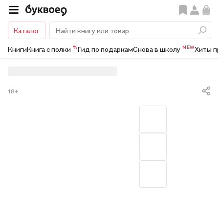
Каталог
%
NEW
Книги
Книга с полки
Гид по подаркам
Снова в школу
Хиты п
18+