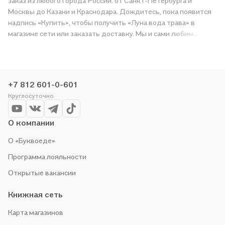
заказ из любого города России: от Санкт-Петербурга и
Москвы до Казани и Краснодара. Дождитесь, пока появится
надпись «Купить», чтобы получить «Луна вода трава» в
магазине сети или заказать доставку. Мы и сами любим
читать, поэтому делаем всё, чтобы вы могли купить
понравившуюся историю по приятной цене. Например,
организуем конкурсы и проводим акции. Оставайтесь с нами,
чтобы не упустить выгоду!
+7 812 601-0-601
Круглосуточно
О компании
О «Буквоеде»
Программа лояльности
Открытые вакансии
Книжная сеть
Карта магазинов