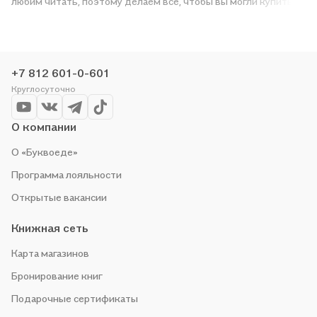
любим читать, поэтому делаем всё, чтобы вы могли купить
понравившуюся историю по приятной цене. Например,
организуем конкурсы и проводим акции. Оставайтесь с нами,
чтобы не упустить выгоду!
+7 812 601-0-601
Круглосуточно
О компании
О «Буквоеде»
Программа лояльности
Открытые вакансии
Книжная сеть
Карта магазинов
Бронирование книг
Подарочные сертификаты