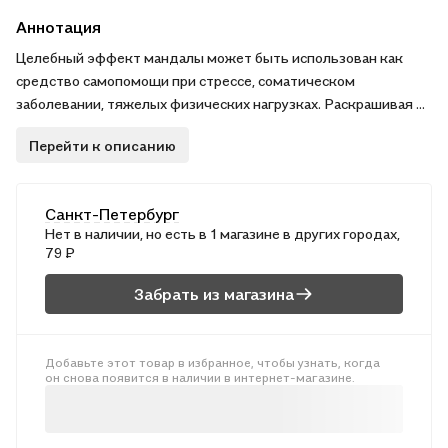
Аннотация
Целебный эффект мандалы может быть использован как
средство самопомощи при стрессе, соматическом
заболевании, тяжелых физических нагрузках. Раскрашивая и
созерцая лечебные мандалы, вы на подсознательном уровне
Перейти к описанию
духовно и физически оздоровляете свой организм.
Используйте цветные карандаши или мелки при
раскрашивании мандал, работайте с готовыми рисунками не
Санкт-Петербург
менее 15 минут в любое свободное время. .
Нет в наличии, но есть в 1 магазине в других городах,
79 ₽
Забрать из магазина
Добавьте этот товар в избранное, чтобы узнать, когда
он снова появится в наличии в интернет-магазине.