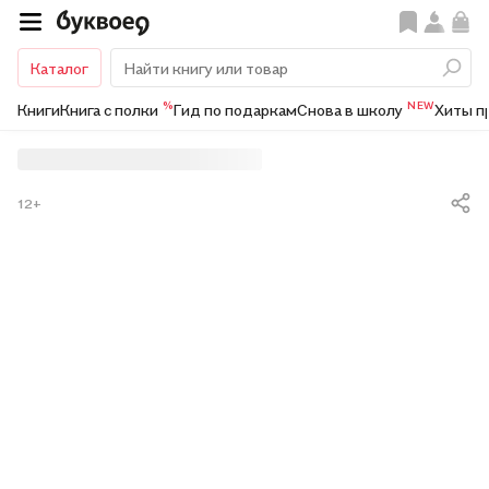
Каталог
%
NEW
Книги
Книга с полки
Гид по подаркам
Снова в школу
Хиты п
12+