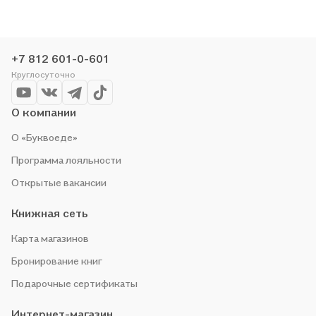
читать, поэтому делаем всё, чтобы вы могли купить
понравившуюся историю по приятной цене. Например,
организуем конкурсы и проводим акции. Оставайтесь с нами,
чтобы не упустить выгоду!
+7 812 601-0-601
Круглосуточно
О компании
О «Буквоеде»
Программа лояльности
Открытые вакансии
Книжная сеть
Карта магазинов
Бронирование книг
Подарочные сертификаты
Интернет-магазин