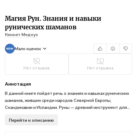
Магия Рун. Знания и навыки
рунических шаманов
Кеннет Медоуз
Мало оценок
Нет отзывов
Нет отрывка
Аннотация
В данной книге пойдет речь о знаниях и навыках рунических
шаманов, живших среди народов Северной Европы,
Скандинавии и Исландии. Руны — древний инструмент для
расширения сознания и изменения своей реальности.
Перейти к описанию
Достойному человеку руны позволяют выйти на новый
уровень жизни, где откроются новые возможности для
реализации своего истинного потенциала.