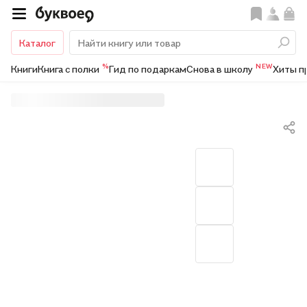
Каталог
%
NEW
Книги
Книга с полки
Гид по подаркам
Снова в школу
Хиты п