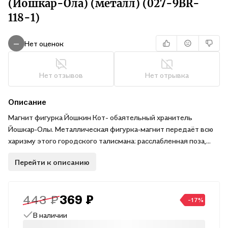
(Йошкар-Ола) (металл) (027-9BR-
118-1)
Нет оценок
—
Нет отзывов
Нет отрывка
Описание
Магнит фигурка Йошкин Кот- обаятельный хранитель
Йошкар‑Олы. Металлическая фигурка‑магнит передаёт всю
харизму этого городского талисмана: расслабленная поза,
лукавый взгляд и неподражаемое очарование. Пусть этот
Перейти к описанию
кот принесёт в ваш дом удачу, хорошее настроение и
частичку волшебства марийской столицы.
443 ₽
369 ₽
-17%
В наличии