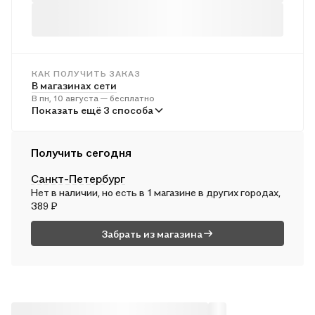
КАК ПОЛУЧИТЬ ЗАКАЗ
В магазинах сети
В пн, 10 августа — бесплатно
В пунктах выдачи
Показать ещё 3 способа
Во вт, 11 августа — от 241 ₽
Курьером
Получить сегодня
Во вт, 11 августа — от 312 ₽
Санкт-Петербург
Почтой России
Нет в наличии, но есть в 1 магазине в других городах,
В ср, 12 августа — от 500 ₽
389 ₽
Забрать из магазина