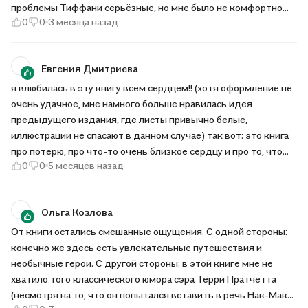
проблемы Тиффани серьёзные, но мне было не комфортно
0
0
3 месяца назад
находиться в голове ребёнка. А ещё и юмор в этой книге не
такой язвительный, который так мне нравится
Евгения Дмитриева
я влюбилась в эту книгу всем сердцем!! (хотя оформление не
очень удачное, мне намного больше нравилась идея
предыдущего издания, где листы привычно белые,
иллюстрации не спасают в данном случае) так вот: это книга
про потерю, про что-то очень близкое сердцу и про то, что
0
0
5 месяцев назад
иногда мы не любим как-то сверх меры, но все же бережем
(или хотя бы пытаемся) очень порадовала идея такой
сильной связи с местом, поэтому крайне рекомендую!
Ольга Козлова
От книги остались смешанные ощущения. С одной стороны:
конечно же здесь есть увлекательные путешествия и
необычные герои. С другой стороны: в этой книге мне не
хватило того классического юмора сэра Терри Пратчетта
(несмотря на то, что он попытался вставить в речь Нак-Мак-