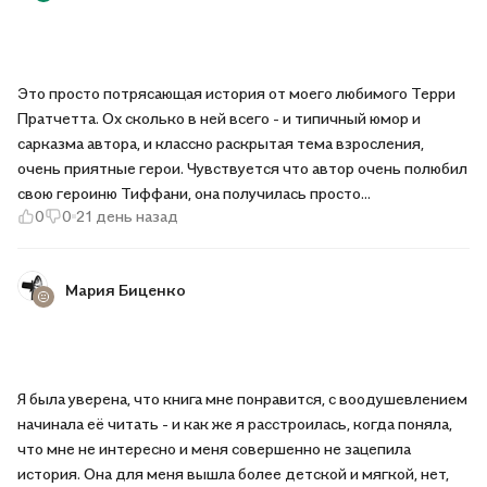
Это просто потрясающая история от моего любимого Терри
Пратчетта. Ох сколько в ней всего - и типичный юмор и
сарказма автора, и классно раскрытая тема взросления,
очень приятные герои. Чувствуется что автор очень полюбил
свою героиню Тиффани, она получилась просто
0
0
21 день назад
замечательной. Живой, умный и просто очаровательный
персонаж. Ее мысли - это мысли взрослого человека,
рассудительного и здравомыслящего. Иногда эта история
Мария Биценко
умудрялась пробить меня на слезы.
Я была уверена, что книга мне понравится, с воодушевлением
начинала её читать - и как же я расстроилась, когда поняла,
что мне не интересно и меня совершенно не зацепила
история. Она для меня вышла более детской и мягкой, нет,