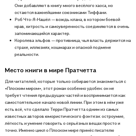
Они добавляют в книгу много весёлого хаоса, но
остаются важнейшими союзниками Тиффани.
Роб Что-Я-Нашёл — вождь клана, в котором боевой
нрав, хитрость и самоуверенность соединяются в очень
запоминающийся характер.
Королева эльфов — противница, чья власть держится на
страхе, иллюзиях, кошмарах и опасной подмене
реальности.
Место книги в мире Пратчетта
Для читателей, которые только собираются знакомиться с
«Плоским миром», этот роман особенно удобен: он не
требует чтения предыдущих частей и воспринимается как
самостоятельное начало новой линии. При этом в нём уже
есть всё, что сделало Терри Пратчетта одним из самых
известных авторов юмористического фэнтези: остроумие,
лёгкость и умение говорить о серьёзных вещах просто и
точно. Именно цикл о Плоском мире принёс писателю