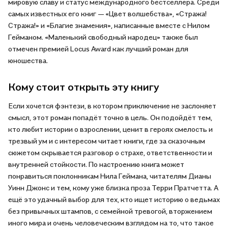
мировую славу и статус международного бестселлера. Среди
самых известных его книг — «Цвет волшебства», «Стража!
Стража!» и «Благие знамения», написанные вместе с Нилом
Гейманом. «Маленький свободный народец» также был
отмечен премией Locus Award как лучший роман для
юношества.
Кому стоит открыть эту книгу
Если хочется фэнтези, в котором приключение не заслоняет
смысл, этот роман попадёт точно в цель. Он подойдёт тем,
кто любит истории о взрослении, ценит в героях смелость и
трезвый ум и с интересом читает книги, где за сказочным
сюжетом скрывается разговор о страхе, ответственности и
внутренней стойкости. По настроению книга может
понравиться поклонникам Нила Геймана, читателям Дианы
Уинн Джонс и тем, кому уже близка проза Терри Пратчетта. А
ещё это удачный выбор для тех, кто ищет историю о ведьмах
без привычных штампов, с семейной тревогой, вторжением
иного мира и очень человеческим взглядом на то, что такое