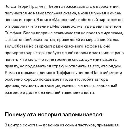
Когда Терри Пратчетт берётся рассказывать о взрослении,
получается не назидательная сказка, а живая, умная и очень
цепкая история. В книге «Маленький свободный народец» он
отправляет читателя на Меловые холмы, где девятилетняя
Тиффани Болен впервые сталкивается не просто с чудесами,
а с настоящей опасностью, пришедшей из мира снов. Здесь
волшебство не сверкает ради красивого эффекта: оно
проверяет характер, требует ясной головы и заставляет рано
понять, что сила — это не громкие слова, а умение видеть
правду, не поддаваться страху и отвечать за тех, кто рядом.
Роман открывает линию о Тиффани в цикле «Плоский мир» и
особенно хорошо показывает то, за что любят автора:
иронию, точность интонации, смешные сцены и серьёзный
разговор о долге без лишней тяжеловесности.
Почему эта история запоминается
В центре сюжета — девочка из семьи пастухов, привыкшая