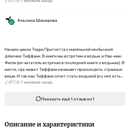
0
0
7 месяцев назад
Фиглей различные словечки и выражения). Чувствуется, что
книга написана в последние годы работы автора, по стилю она
отличается от первых книг, таких как вещие сестрички, посох
Альсина Шакирова
и шляпа и т.п. Но несмотря на это Плоский мир все равно не
теряет своего очарования и все ещё покоряет сердца. Ну и
конечно же помогает в этом книге чудесное оформление.
Начало цикла Терри Пратчетта о маленькой необычной
девочки Тиффани. В книги мы встретим и ведьм, и Нак-мак-
Фигли (их читатель встречал в последней книге о ведьмах). В
месте, где живет Тиффани начинают происходить странные
вещи. И так как Тиффани хочет стать ведьмой (и у нее есть
0
0
7 месяцев назад
все для этого), то именно она начинает свое расследование
этих странных происшествий. Оформление книги, как всегда
прекрасное.
Показать ещё 1 отзыв из 1
Описание и характеристики