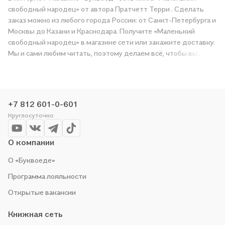
свободный народец» от автора Пратчетт Терри . Сделать
заказ можно из любого города России: от Санкт-Петербурга и
Москвы до Казани и Краснодара. Получите «Маленький
свободный народец» в магазине сети или закажите доставку.
Мы и сами любим читать, поэтому делаем всё, чтобы вы
могли купить понравившуюся историю по приятной цене.
Например, организуем конкурсы и проводим акции.
Оставайтесь с нами, чтобы не упустить выгоду!
+7 812 601-0-601
Круглосуточно
О компании
О «Буквоеде»
Программа лояльности
Открытые вакансии
Книжная сеть