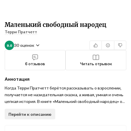
Маленький свободный народец
Терри Пратчетт
30 оценок
9.0
6 отзывов
Читать отрывок
Аннотация
Когда Терри Пратчетт берётся рассказывать о взрослении,
получается не назидательная сказка, а живая, умная и очень
цепкая история. В книге «Маленький свободный народец» он
Почему эта история запоминается
отправляет читателя на Меловые холмы, где девятилетняя
Перейти к описанию
Тиффани Болен впервые сталкивается не просто с чудесами,
В центре сюжета — девочка из семьи пастухов, привыкшая
а с настоящей опасностью, пришедшей из мира снов. Здесь
смотреть на жизнь внимательно и без лишних иллюзий. Её
волшебство не сверкает ради красивого эффекта: оно
привычный мир начинает трещать, когда в него вторгается