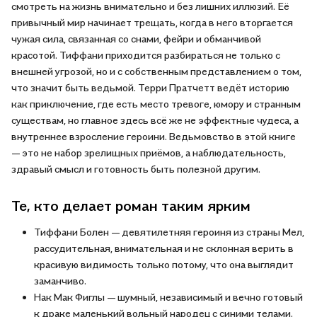
смотреть на жизнь внимательно и без лишних иллюзий. Её
привычный мир начинает трещать, когда в него вторгается
чужая сила, связанная со снами, фейри и обманчивой
красотой. Тиффани приходится разбираться не только с
внешней угрозой, но и с собственным представлением о том,
что значит быть ведьмой. Терри Пратчетт ведёт историю
как приключение, где есть место тревоге, юмору и странным
существам, но главное здесь всё же не эффектные чудеса, а
внутреннее взросление героини. Ведьмовство в этой книге
— это не набор зрелищных приёмов, а наблюдательность,
здравый смысл и готовность быть полезной другим.
Те, кто делает роман таким ярким
Тиффани Болен — девятилетняя героиня из страны Мел,
рассудительная, внимательная и не склонная верить в
красивую видимость только потому, что она выглядит
заманчиво.
Нак Мак Фиглы — шумный, независимый и вечно готовый
к драке маленький вольный народец с синими телами.