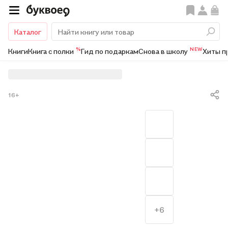
Каталог
%
NEW
Книги
Книга с полки
Гид по подаркам
Снова в школу
Хиты п
16+
+6