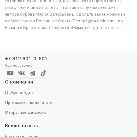
готовлю я! Книга для детей, которые хотят приготовить
пиццу, блинчики и наггетсы и оставить кухню целой.» от
автора Сурова Мария Валерьевна. Сделать заказ можно из
любого города России: от Санкт-Петербурга и Москвы до
Казани и Краснодара. Получите «Мама, сегодня готовлю я!
Книга для детей, которые хотят приготовить пиццу,
блинчики и наггетсы и оставить кухню целой.» в магазине
сети или закажите доставку. Мы и сами любим читать,
поэтому делаем всё, чтобы вы могли купить понравившуюся
+7 812 601-0-601
историю по приятной цене. Например, организуем конкурсы и
Круглосуточно
проводим акции. Оставайтесь с нами, чтобы не упустить
выгоду!
О компании
О «Буквоеде»
Программа лояльности
Открытые вакансии
Книжная сеть
Карта магазинов