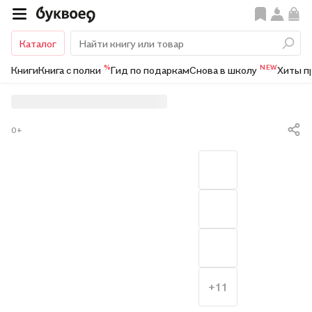
Каталог
%
NEW
Книги
Книга с полки
Гид по подаркам
Снова в школу
Хиты п
0+
+11