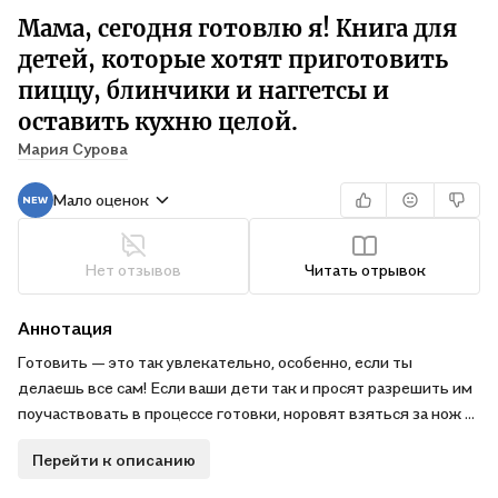
Мама, сегодня готовлю я! Книга для
детей, которые хотят приготовить
пиццу, блинчики и наггетсы и
оставить кухню целой.
Мария Сурова
Мало оценок
Нет отзывов
Читать отрывок
Аннотация
Готовить — это так увлекательно, особенно, если ты
делаешь все сам! Если ваши дети так и просят разрешить им
поучаствовать в процессе готовки, норовят взяться за нож и
тянут руки к ложкам и мискам, то самое время отбросить все
Перейти к описанию
сомнения и позволить им почувствовать себя юным поваром.
С книгой Марии Суровой, ведущей рубрики «Кулинарный