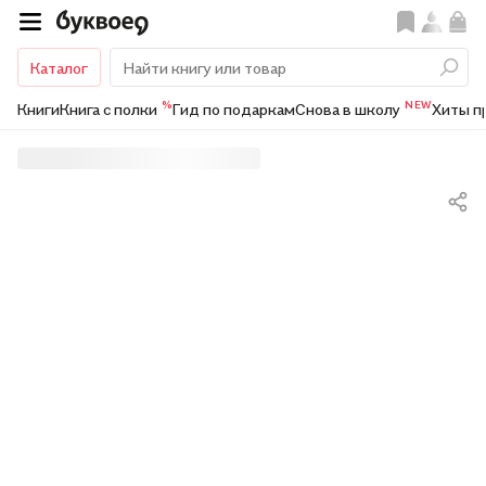
Каталог
%
NEW
Книги
Книга с полки
Гид по подаркам
Снова в школу
Хиты п