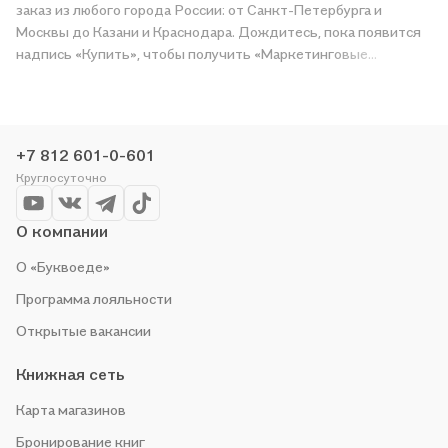
заказ из любого города России: от Санкт-Петербурга и
Москвы до Казани и Краснодара. Дождитесь, пока появится
надпись «Купить», чтобы получить «Маркетинговые
коммуникации» в магазине сети или заказать доставку. Мы и
сами любим читать, поэтому делаем всё, чтобы вы могли
купить понравившуюся историю по приятной цене. Например,
организуем конкурсы и проводим акции. Оставайтесь с нами,
+7 812 601-0-601
чтобы не упустить выгоду!
Круглосуточно
О компании
О «Буквоеде»
Программа лояльности
Открытые вакансии
Книжная сеть
Карта магазинов
Бронирование книг