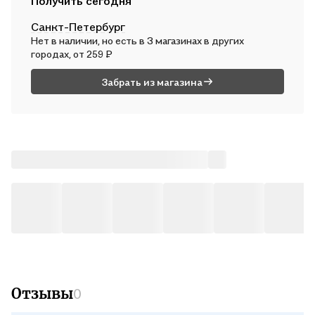
Получить сегодня
В пн, 10 августа — от 312 ₽
Санкт-Петербург
Почтой России
Нет в наличии, но есть в 3 магазинах в других
Во вт, 11 августа — от 496 ₽
городах, от 259 ₽
Забрать из магазина
Отзывы
0