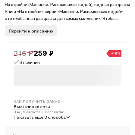
На стройке (Машинки. Раскрашиваю водой), водная раскраска
Книга «На стройке» серии «Машинки. Раскрашиваю водой» —
это необычная раскраска для самых маленьких. Чтобы
картинки стали цветными, не нужны фломастеры, карандаши
Перейти к описанию
и краски, — только вода и кисточка. Проведи мокрой
кисточкой по страничке, и начнется магия! А плотная бумага
не даст проступить краскам на обратной стороне рисунка.
316 ₽
259 ₽
Веселые загадки и крупные области для раскрашивания
-18%
отлично подойдут для самых маленьких художников. Кроме
В наличии
того, книжка познакомит ребенка со строительной техникой.
КАК ПОЛУЧИТЬ ЗАКАЗ
В магазинах сети
В вс, 9 августа — бесплатно
В пунктах выдачи
Показать ещё 3 способа
Во вт, 11 августа — от 241 ₽
Курьером