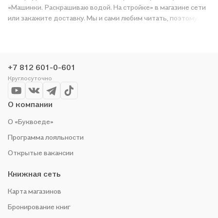
«Машинки. Раскрашиваю водой. На стройке» в магазине сети
или закажите доставку. Мы и сами любим читать, поэтому
делаем всё, чтобы вы могли купить понравившуюся историю
по приятной цене. Например, организуем конкурсы и
проводим акции. Оставайтесь с нами, чтобы не упустить
выгоду!
+7 812 601-0-601
Круглосуточно
О компании
О «Буквоеде»
Программа лояльности
Открытые вакансии
Книжная сеть
Карта магазинов
Бронирование книг