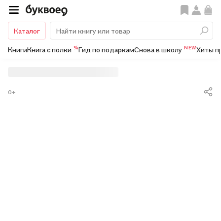
Каталог
%
NEW
Книги
Книга с полки
Гид по подаркам
Снова в школу
Хиты п
0+