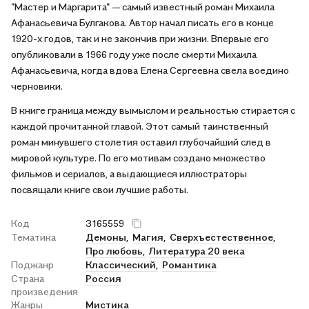
"Мастер и Маргарита" — самый известный роман Михаила
Афанасьевича Булгакова. Автор начал писать его в конце
1920-х годов, так и не закончив при жизни. Впервые его
опубликовали в 1966 году уже после смерти Михаила
Афанасьевича, когда вдова Елена Сергеевна свела воедино
черновики.
В книге граница между вымыслом и реальностью стирается с
каждой прочитанной главой. Этот самый таинственный
роман минувшего столетия оставил глубочайший след в
мировой культуре. По его мотивам создано множество
фильмов и сериалов, а выдающиеся иллюстраторы
посвящали книге свои лучшие работы.
Код
3165559
Тематика
Демоны,
Магия,
Сверхъестественное,
Про любовь,
Литература 20 века
Поджанр
Классический,
Романтика
Страна
Россия
произведения
Жанры
Мистика