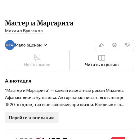
Мастер и Маргарита
Михаил Булгаков
Мало оценок
Нет отзывов
Читать отрывок
Аннотация
"Мастер и Маргарита" — самый известный роман Михаила
Афанасьевича Булгакова. Автор начал писать его в конце
1920-х годов, так и не закончив при жизни. Впервые его
опубликовали в 1966 году уже после смерти Михаила
Перейти к описанию
Афанасьевича, когда вдова Елена Сергеевна свела воедино
черновики.
В книге граница между вымыслом и реальностью стирается с