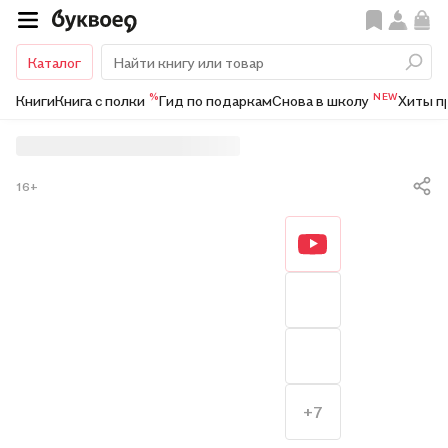
Каталог
%
NEW
Книги
Книга с полки
Гид по подаркам
Снова в школу
Хиты п
16+
+7