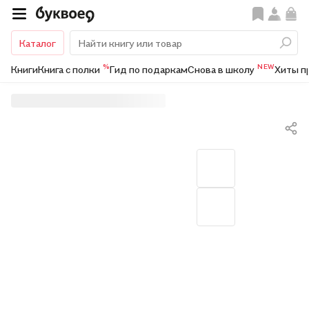
Каталог
%
NEW
Книги
Книга с полки
Гид по подаркам
Снова в школу
Хиты п