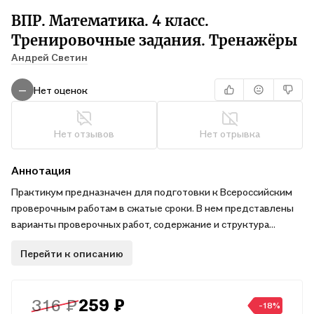
ВПР. Математика. 4 класс.
Тренировочные задания. Тренажёры
Андрей Светин
Нет оценок
—
Нет отзывов
Нет отрывка
Аннотация
Практикум предназначен для подготовки к Всероссийским
проверочным работам в сжатые сроки. В нем представлены
варианты проверочных работ, содержание и структура
которых соответствуют образцам Всероссийской
Перейти к описанию
проверочной работы по математике для 4 класса (2018).
Тренировочные упражнения позволят отработать
выполнение каждого из заданий ВПР. Оценить уровень своей
316 ₽
259 ₽
подготовки ученики могут с помощью рекомендаций
-18%