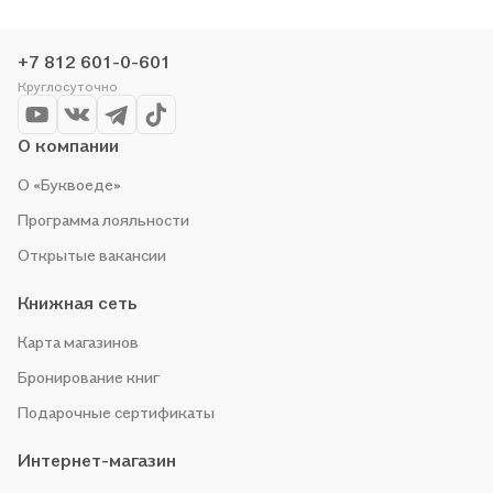
историю по приятной цене. Например, организуем конкурсы и
проводим акции. Оставайтесь с нами, чтобы не упустить
+7 812 601-0-601
выгоду!
Круглосуточно
О компании
О «Буквоеде»
Программа лояльности
Открытые вакансии
Книжная сеть
Карта магазинов
Бронирование книг
Подарочные сертификаты
Интернет-магазин