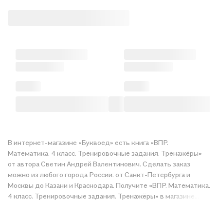
В интернет-магазине «Буквоед» есть книга «ВПР.
Математика. 4 класс. Тренировочные задания. Тренажёры»
от автора Светин Андрей Валентинович. Сделать заказ
можно из любого города России: от Санкт-Петербурга и
Москвы до Казани и Краснодара. Получите «ВПР. Математика.
4 класс. Тренировочные задания. Тренажёры» в магазине
сети или закажите доставку. Мы и сами любим читать,
поэтому делаем всё, чтобы вы могли купить понравившуюся