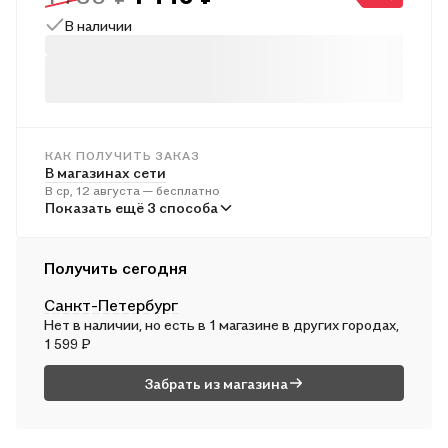
стандарта основного общего образования.
В наличии
КАК ПОЛУЧИТЬ ЗАКАЗ
В магазинах сети
В ср, 12 августа — бесплатно
В пунктах выдачи
Показать ещё 3 способа
В ср, 12 августа — от 247 ₽
Курьером
Получить сегодня
В ср, 12 августа — от 318 ₽
Санкт-Петербург
Почтой России
Нет в наличии, но есть в 1 магазине в других городах,
В чт, 13 августа — от 543 ₽
1 599 ₽
Забрать из магазина