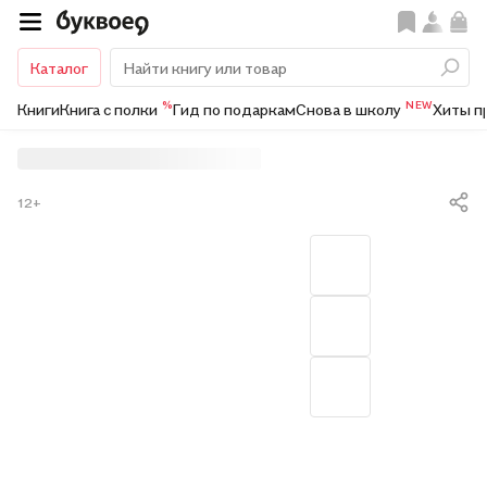
Каталог
%
NEW
Книги
Книга с полки
Гид по подаркам
Снова в школу
Хиты п
12+