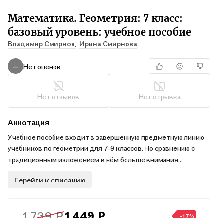
Математика. Геометрия: 7 класс:
базовый уровень: учебное пособие
Владимир Смирнов,
Ирина Смирнова
Нет оценок
—
Нет отзывов
Нет отрывка
Аннотация
Учебное пособие входит в завершённую предметную линию
учебников по геометрии для 7-9 классов. Но сравнению с
традиционным изложением в нём больше внимания
уделяется развитию пространственных представлений
Перейти к описанию
учащихся, вопросам исторического, научно-популярного и
прикладного характера, задачам с практическим
содержанием. Учебное пособие соответствует требованиям
1 739 ₽
1 449 ₽
Федерального государственного образовательного
-17%