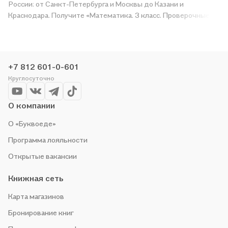
России: от Санкт-Петербурга и Москвы до Казани и
Краснодара. Получите «Математика. 3 класс. Проверочные
работы. Учебное пособие для общеобразовательных
организаций» в магазине сети или закажите доставку. Мы и
сами любим читать, поэтому делаем всё, чтобы вы могли
купить понравившуюся историю по приятной цене. Например,
+7 812 601-0-601
организуем конкурсы и проводим акции. Оставайтесь с нами,
Круглосуточно
чтобы не упустить выгоду!
О компании
О «Буквоеде»
Программа лояльности
Открытые вакансии
Книжная сеть
Карта магазинов
Бронирование книг