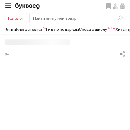
Каталог
%
NEW
Книги
Книга с полки
Гид по подаркам
Снова в школу
Хиты п
6+