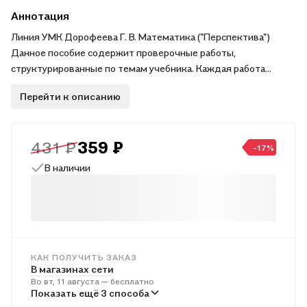
Аннотация
Линия УМК Дорофеева Г. В. Математика ("Перспектива")
Данное пособие содержит проверочные работы,
структурированные по темам учебника. Каждая работа
представлена в 4-х вариантах, где 1-2 вариант — базовый
Перейти к описанию
уровень, 3-4 вариант — более сложный
431 ₽
359 ₽
-17%
В наличии
КАК ПОЛУЧИТЬ ЗАКАЗ
В магазинах сети
Во вт, 11 августа — бесплатно
В пунктах выдачи
Показать ещё 3 способа
В ср, 12 августа — от 241 ₽