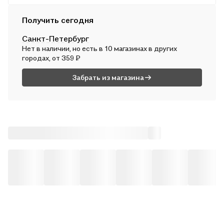
Курьером
Получить сегодня
В ср, 12 августа — от 312 ₽
Санкт-Петербург
Почтой России
Нет в наличии, но есть в 10 магазинах в других
В чт, 13 августа — от 500 ₽
городах, от 359 ₽
Забрать из магазина