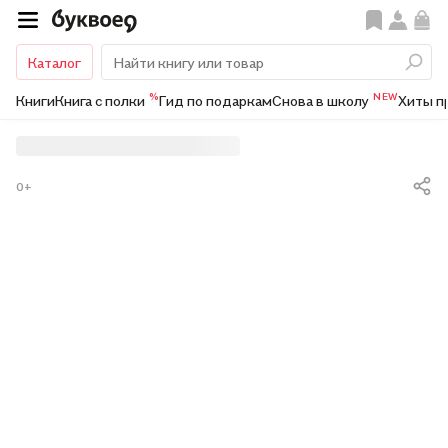
Каталог
%
NEW
Книги
Книга с полки
Гид по подаркам
Снова в школу
Хиты п
0+