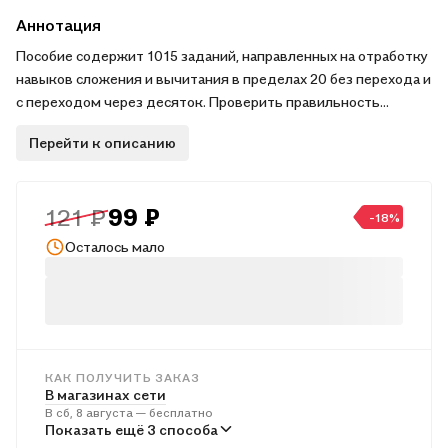
Аннотация
Пособие содержит 1015 заданий, направленных на отработку
навыков сложения и вычитания в пределах 20 без перехода и
с переходом через десяток. Проверить правильность
выполнения заданий помогут ответы, расположенные в
Перейти к описанию
конце тетради. Материал соответствует учебной программе
по математике для 1-4 классов. Издание предназначено для
учащихся и учителей начальных классов.
121 ₽
99 ₽
-18%
Осталось мало
КАК ПОЛУЧИТЬ ЗАКАЗ
В магазинах сети
В сб, 8 августа — бесплатно
В пунктах выдачи
Показать ещё 3 способа
В пн, 10 августа — от 240 ₽