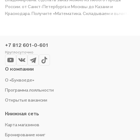
России: от Санкт-Петербурга и Москвы до Казани и
Краснодара. Получите «Математика. Складываем и вычитаем
в пределах 20. 1 класс. 1015 заданий для проверки знаний» в
магазине сети или закажите доставку. Мы и сами любим
читать, поэтому делаем всё, чтобы вы могли купить
понравившуюся историю по приятной цене. Например,
+7 812 601-0-601
организуем конкурсы и проводим акции. Оставайтесь с нами,
Круглосуточно
чтобы не упустить выгоду!
О компании
О «Буквоеде»
Программа лояльности
Открытые вакансии
Книжная сеть
Карта магазинов
Бронирование книг