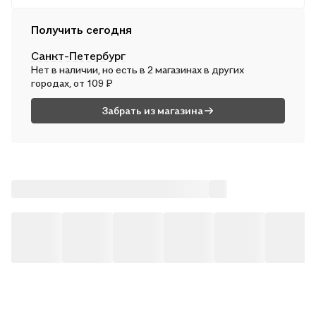
Курьером
Получить сегодня
В сб, 8 августа — от 311 ₽
Санкт-Петербург
Почтой России
Нет в наличии, но есть в 2 магазинах в других
В вс, 9 августа — от 489 ₽
городах, от 109 ₽
Забрать из магазина