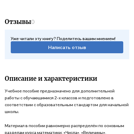
функциональной математической грамотности и
математическому развитию школьников.
Отзывы
0
Тетрадь-тренажёр можно использовать с любым из
учебников по математике, которые разрешены к реализации
образовательной программой школы.
Уже читали эту книгу? Поделитесь вашим мнением!
Написать отзыв
Рекомендуется использовать кан в течение учебного года,
так и во время повторения летом. Материал будет интересен
педагогам, методистам по вопросам системной подготовки
школьников к участию в международных исследованиях
Описание и характеристики
PISA, TIMSS.
Учебное пособие предназначено для дополнительной
Адресуется учащимся 2-х классов, педагогам, родителям.
работы с обучающимися 2-х классов и подготовлено в
соответствии с образовательным стандартом для начальной
школы.
Материал в пособии равномерно распределён по основным
разделам курса математики: «Числа», «Величины»,