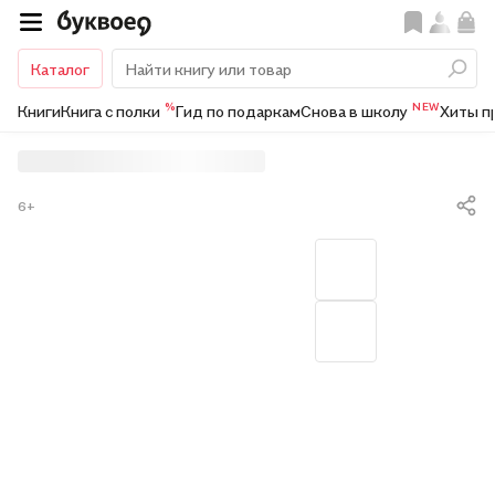
Каталог
%
NEW
Книги
Книга с полки
Гид по подаркам
Снова в школу
Хиты п
6+