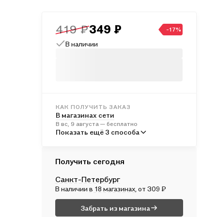
419 ₽
349 ₽
-17%
В наличии
КАК ПОЛУЧИТЬ ЗАКАЗ
В магазинах сети
В вс, 9 августа — бесплатно
В пунктах выдачи
Показать ещё 3 способа
Во вт, 11 августа — от 241 ₽
Курьером
Получить сегодня
В пн, 10 августа — от 312 ₽
Санкт-Петербург
Почтой России
В наличии
в 18 магазинах
, от 309 ₽
Во вт, 11 августа — от 499 ₽
Забрать из магазина