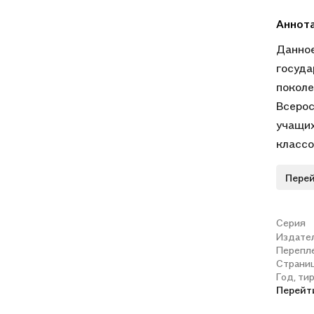
Аннот
Данное
госуда
поколе
Всерос
учащих
классо
задани
Перей
по мат
Серия
Издате
Перепл
Страни
Год, ти
Перейт