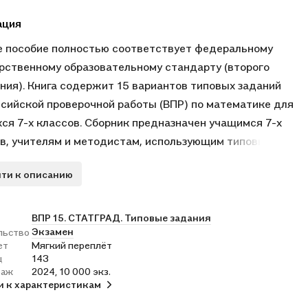
ация
 пособие полностью соответствует федеральному
рственному образовательному стандарту (второго
ния). Книга содержит 15 вариантов типовых заданий
сийской проверочной работы (ВПР) по математике для
ся 7-х классов. Сборник предназначен учащимся 7-х
в, учителям и методистам, использующим типовые
я для подготовки к Всероссийской проверочной работе
ти к описанию
ематике.
ВПР 15. СТАТГРАД. Типовые задания
Экзамен
льство
ет
Мягкий переплёт
ц
143
раж
2024, 10 000 экз.
и к характеристикам