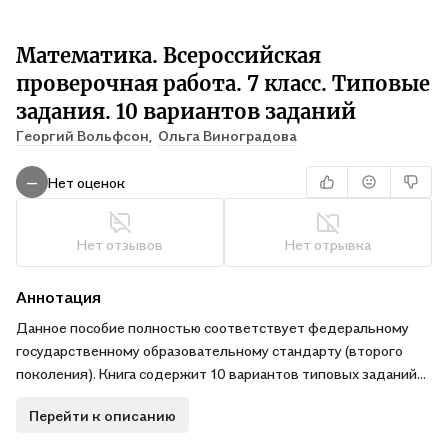
Математика. Всероссийская
проверочная работа. 7 класс. Типовые
задания. 10 вариантов заданий
Георгий Вольфсон,
Ольга Виноградова
Нет оценок
—
Нет отзывов
Нет отрывка
Аннотация
Данное пособие полностью соответствует федеральному
государственному образовательному стандарту (второго
поколения). Книга содержит 10 вариантов типовых заданий
Всероссийской проверочной работы (ВПР) по математике
Перейти к описанию
для учащихся 7-х классов. Сборник предназначен учащимся
7-х классов, учителям и методистам, использующим типовые