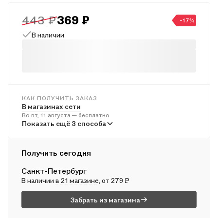
задания для подготовки к Всероссийской проверочной
443 ₽
369 ₽
работе по математике.
-17%
В наличии
КАК ПОЛУЧИТЬ ЗАКАЗ
В магазинах сети
Во вт, 11 августа — бесплатно
В пунктах выдачи
Показать ещё 3 способа
В ср, 12 августа — от 241 ₽
Курьером
Получить сегодня
В ср, 12 августа — от 312 ₽
Санкт-Петербург
Почтой России
В наличии
в 21 магазине
, от 279 ₽
В чт, 13 августа — от 500 ₽
Забрать из магазина