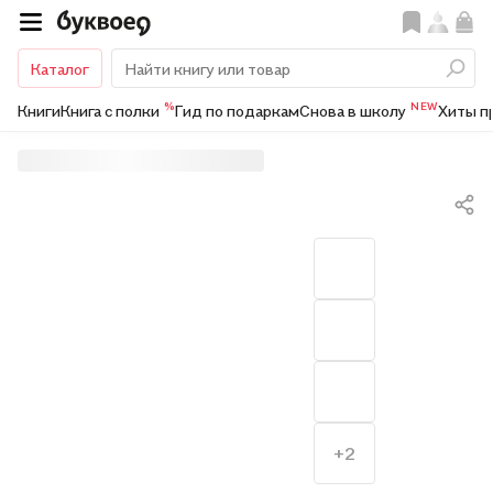
Каталог
%
NEW
Книги
Книга с полки
Гид по подаркам
Снова в школу
Хиты п
+2