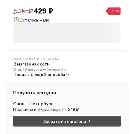
задания для подготовки к Всероссийской проверочной
515 ₽
429 ₽
работе по математике.
-17%
Осталось мало
КАК ПОЛУЧИТЬ ЗАКАЗ
В магазинах сети
В пн, 10 августа — бесплатно
В пунктах выдачи
Показать ещё 3 способа
Во вт, 11 августа — от 242 ₽
Курьером
Получить сегодня
В пн, 10 августа — от 313 ₽
Санкт-Петербург
Почтой России
В наличии
в 6 магазинах
, от 319 ₽
Во вт, 11 августа — от 503 ₽
Забрать из магазина