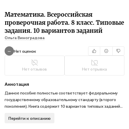
Математика. Всероссийская
проверочная работа. 8 класс. Типовые
задания. 10 вариантов заданий
Ольга Виноградова
Нет оценок
—
Нет отзывов
Нет отрывка
Аннотация
Данное пособие полностью соответствует федеральному
государственному образовательному стандарту (второго
поколения). Книга содержит 10 вариантов типовых заданий
Всероссийской проверочной работы (ВПР) по математике
Перейти к описанию
для учащихся 8-х классов. Сборник предназначен учащимся
8-х классов, учителям и методистам, использующим типовые