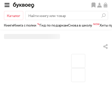
Каталог
%
NEW
Книги
Книга с полки
Гид по подаркам
Снова в школу
Хиты п