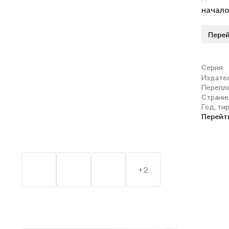
начало
знаком
Перей
уже за
тексто
матема
Серия
Издате
уровня
Перепл
числам
Страни
Уровен
Год, ти
Перейт
+2