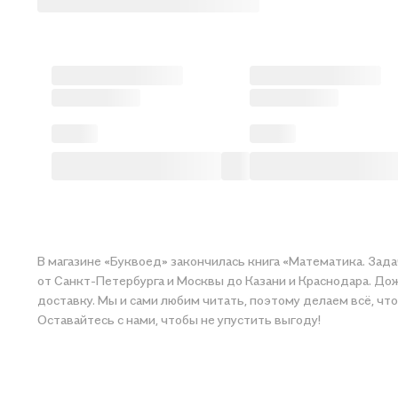
В магазине «Буквоед» закончилась книга «Математика. Задачи. Уровень 2» от автора KUMON . Когда книга снова поступи
от Санкт-Петербурга и Москвы до Казани и Краснодара. Дож
доставку. Мы и сами любим читать, поэтому делаем всё, чт
Оставайтесь с нами, чтобы не упустить выгоду!