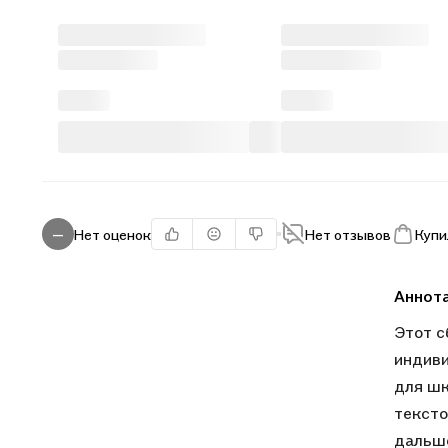
Нет оценок
Нет отзывов
Купи
—
Аннот
Этот с
индиви
для шк
тексто
дальше