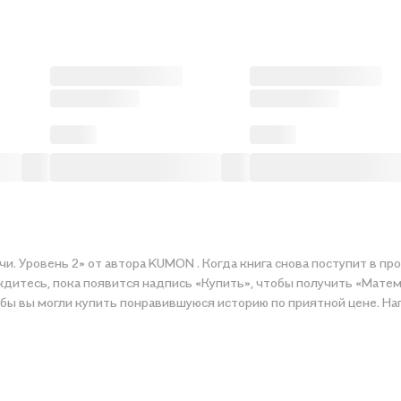
т в продажу, можно будет сделать заказ из любого города России:
дитесь, пока появится надпись «Купить», чтобы получить «Математ
обы вы могли купить понравившуюся историю по приятной цене. На