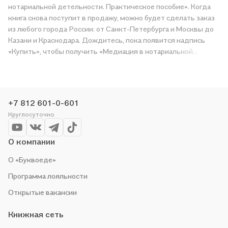
нотариальной детельности. Практическое пособие». Когда
книга снова поступит в продажу, можно будет сделать заказ
из любого города России: от Санкт-Петербурга и Москвы до
Казани и Краснодара. Дождитесь, пока появится надпись
«Купить», чтобы получить «Медиация в нотариальной
детельности. Практическое пособие» в магазине сети или
заказать доставку. Мы и сами любим читать, поэтому делаем
всё, чтобы вы могли купить понравившуюся историю по
приятной цене. Например, организуем конкурсы и проводим
+7 812 601-0-601
акции. Оставайтесь с нами, чтобы не упустить выгоду!
Круглосуточно
О компании
О «Буквоеде»
Программа лояльности
Открытые вакансии
Книжная сеть