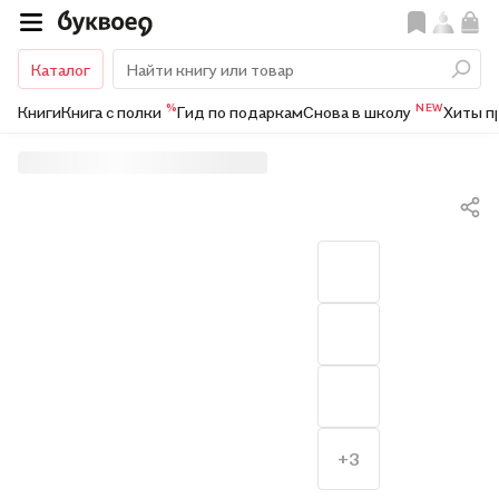
Каталог
%
NEW
Книги
Книга с полки
Гид по подаркам
Снова в школу
Хиты п
+3