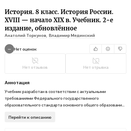
История. 8 класс. История России.
XVIII — начало XIX в. Учебник. 2-е
издание, обновлённое
Анатолий Торкунов,
Владимир Мединский
Нет оценок
—
Нет отзывов
Нет отрывка
Аннотация
Учебник разработан в соответствии с актуальными
требованиями Федерального государственного
образовательного стандарта основного общего образования
и Федеральной образовательной программы основного
Перейти к описанию
общего образования. В учебнике освещены основные
события истории России XVIII — начала XIX в., большое