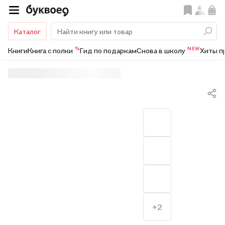
Каталог
%
NEW
Книги
Книга с полки
Гид по подаркам
Снова в школу
Хиты п
+2