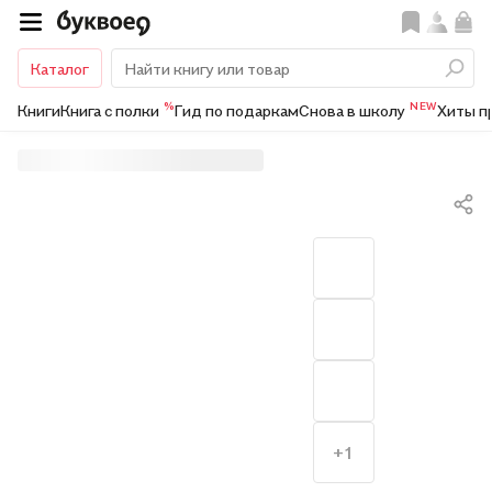
Каталог
%
NEW
Книги
Книга с полки
Гид по подаркам
Снова в школу
Хиты п
+1