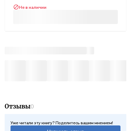
государственных образовательных стендартов высшего
Не в наличии
образования последнего поколения. Предназначено для
подготовки студентов лечебного, педиатрического и
медико-профилактического факультетов по дисциплине
«Медицинская паразитология».
Отзывы
0
Уже читали эту книгу? Поделитесь вашим мнением!