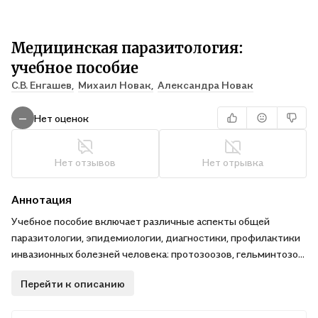
Медицинская паразитология:
учебное пособие
С.В. Енгашев,
Михаил Новак,
Александра Новак
Нет оценок
—
Нет отзывов
Нет отрывка
Аннотация
Учебное пособие включает различные аспекты общей
паразитологии, эпидемиологии, диагностики, профилактики
инвазионных болезней человека: протозоозов, гельминтозов,
арахноэнтомозов. По каждой нозологической форме
Перейти к описанию
предусмотрен контроль теоретической подготовки
студентов. Соответствует требованиям федеральных