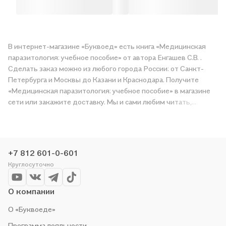
В интернет-магазине «Буквоед» есть книга «Медицинская
паразитология: учебное пособие» от автора Енгашев С.В. .
Сделать заказ можно из любого города России: от Санкт-
Петербурга и Москвы до Казани и Краснодара. Получите
«Медицинская паразитология: учебное пособие» в магазине
сети или закажите доставку. Мы и сами любим читать,
поэтому делаем всё, чтобы вы могли купить понравившуюся
историю по приятной цене. Например, организуем конкурсы и
проводим акции. Оставайтесь с нами, чтобы не упустить
выгоду!
+7 812 601-0-601
Круглосуточно
О компании
О «Буквоеде»
Программа лояльности