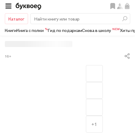
Каталог
%
NEW
Книги
Книга с полки
Гид по подаркам
Снова в школу
Хиты п
16+
+1