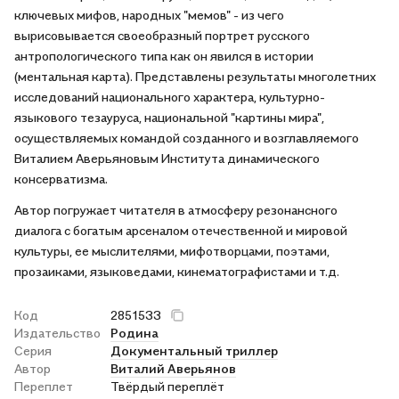
ключевых мифов, народных "мемов" - из чего
вырисовывается своеобразный портрет русского
антропологического типа как он явился в истории
(ментальная карта). Представлены результаты многолетних
исследований национального характера, культурно-
языкового тезауруса, национальной "картины мира",
осуществляемых командой созданного и возглавляемого
Виталием Аверьяновым Института динамического
консерватизма.
Автор погружает читателя в атмосферу резонансного
диалога с богатым арсеналом отечественной и мировой
культуры, ее мыслителями, мифотворцами, поэтами,
прозаиками, языковедами, кинематографистами и т.д.
Код
2851533
Издательство
Родина
Серия
Документальный триллер
Автор
Виталий Аверьянов
Переплет
Твёрдый переплёт