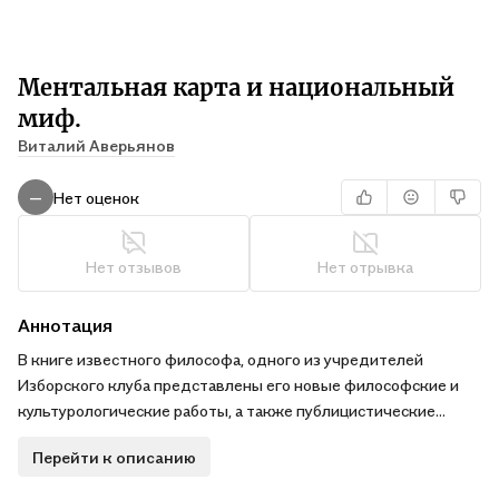
Ментальная карта и национальный
миф.
Виталий Аверьянов
Нет оценок
—
Нет отзывов
Нет отрывка
Аннотация
В книге известного философа, одного из учредителей
Изборского клуба представлены его новые философские и
культурологические работы, а также публицистические
статьи, объединенные темой национального пробуждения
Перейти к описанию
патриотического интеллектуального класса.
Вся книга вращается вокруг цивилизационных кодов,