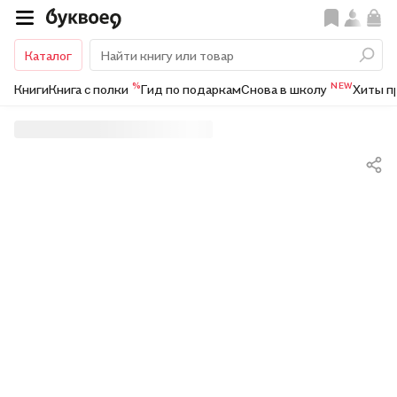
Каталог
%
NEW
Книги
Книга с полки
Гид по подаркам
Снова в школу
Хиты п