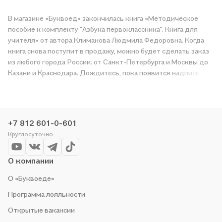
В магазине «Буквоед» закончилась книга «Методическое
пособие к комплекту "Азбука первоклассника". Книга для
учителя» от автора Климанова Людмила Федоровна. Когда
книга снова поступит в продажу, можно будет сделать заказ
из любого города России: от Санкт-Петербурга и Москвы до
Казани и Краснодара. Дождитесь, пока появится надпись
«Купить», чтобы получить «Методическое пособие к
комплекту "Азбука первоклассника". Книга для учителя» в
магазине сети или заказать доставку. Мы и сами любим
читать, поэтому делаем всё, чтобы вы могли купить
+7 812 601-0-601
понравившуюся историю по приятной цене. Например,
Круглосуточно
организуем конкурсы и проводим акции. Оставайтесь с нами,
чтобы не упустить выгоду!
О компании
О «Буквоеде»
Программа лояльности
Открытые вакансии