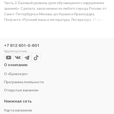
Часть 2. Базовый уровень (для обучающихся с нарушением
зрения)». Сделать заказ можно из любого города России: от
Санкт-Петербурга и Москвы до Казани и Краснодара.
Получите «Русский язык и литература. Литература. 11 класс.
Учебник. В 5-ти частях. Часть 2. Базовый уровень (для
обучающихся с нарушением зрения)» в магазине сети или
закажите доставку. Мы и сами любим читать, поэтому
делаем всё, чтобы вы могли купить понравившуюся историю
+7 812 601-0-601
по приятной цене. Например, организуем конкурсы и
Круглосуточно
проводим акции. Оставайтесь с нами, чтобы не упустить
выгоду!
О компании
О «Буквоеде»
Программа лояльности
Открытые вакансии
Книжная сеть
Карта магазинов