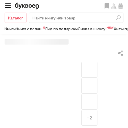
Каталог
%
NEW
Книги
Книга с полки
Гид по подаркам
Снова в школу
Хиты п
+2