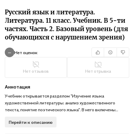
Русский язык и литература.
Литература. 11 класс. Учебник. В 5-ти
частях. Часть 2. Базовый уровень (для
обучающихся с нарушением зрения)
Нет оценок
—
Нет отзывов
Нет отрывка
Аннотация
Учебник открывается разделом "Изучение языка
художественной литературы: анализ художественного
текста, понятие поэтического языка". В него включены
материалы классиков лингвистической науки В.В.
Перейти к описанию
Виноградова, Н.М. Шанского, Г.О. Винокура. Это позволяет
старшеклассникам повторить ранее изученный материал и