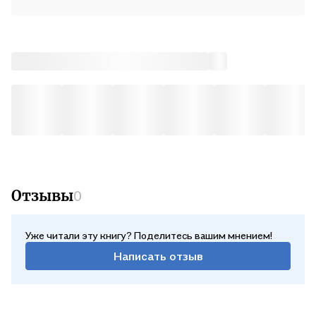
адресована как специалистам в сфере финансов, так и
интеллектуальным читателям, неравнодушным к судьбе
нашего Отечества.
Отзывы
0
Уже читали эту книгу? Поделитесь вашим мнением!
Написать отзыв