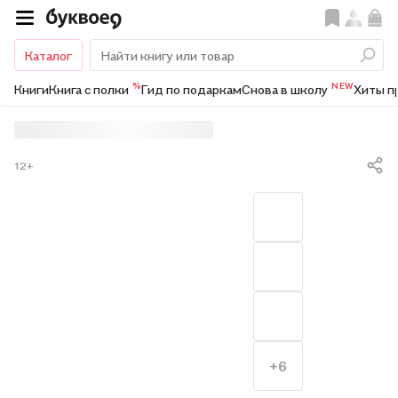
Каталог
%
NEW
Книги
Книга с полки
Гид по подаркам
Снова в школу
Хиты п
12+
+6