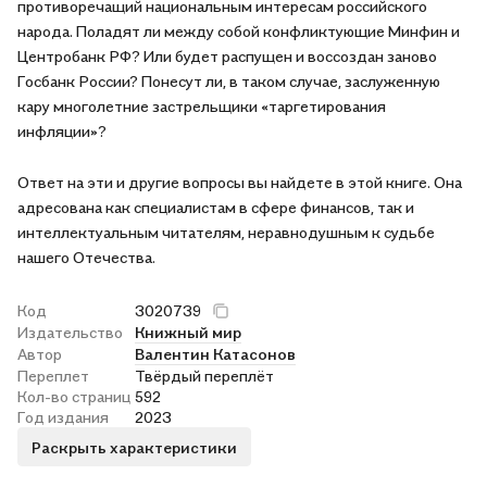
противоречащий национальным интересам российского
народа. Поладят ли между собой конфликтующие Минфин и
Центробанк РФ? Или будет распущен и воссоздан заново
Госбанк России? Понесут ли, в таком случае, заслуженную
кару многолетние застрельщики «таргетирования
инфляции»?
Ответ на эти и другие вопросы вы найдете в этой книге. Она
адресована как специалистам в сфере финансов, так и
интеллектуальным читателям, неравнодушным к судьбе
нашего Отечества.
Код
3020739
Издательство
Книжный мир
Автор
Валентин Катасонов
Переплет
Твёрдый переплёт
Кол-во страниц
592
Год издания
2023
Раскрыть характеристики