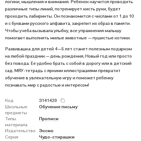
логики, мышления и внимания. Ребенок научится проводить
различные типы линий, потренирует кисть руки, будет
проходить лабиринты. Он познакомится с числами от 1 до 10
и с буквами русского алфавита, закрепит их образ в памяти.
Чтобы учеба вызывала улыбку, все упражнения малышу
помогают выполнять милые животные — пушистые котики.
Развивашка для детей 4—5 лет станет полезным подарком
на любой праздник — день рождения, Новый год или просто
без повода. Ее удобно брать с собой в дорогу или в детский
сад. МЯУ‑тетрадь с яркими иллюстрациями превратит
обучение в увлекательную игру и поможет ребенку
познавать мир с радостью и интересом!
Код
3141429
Школьные
Обучение письму
предметы
Типы
Прописи
материала
Издательство
Эксмо
Серия
Чудо-стирашки