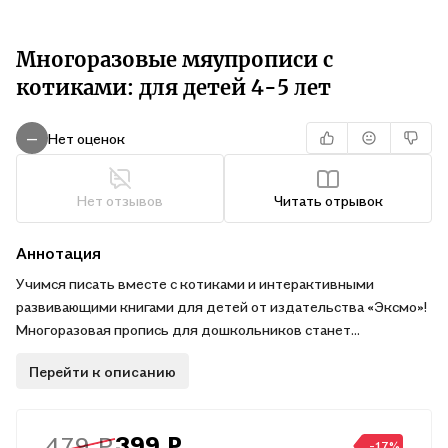
Многоразовые мяупрописи с
котиками: для детей 4-5 лет
Нет оценок
—
Нет отзывов
Читать отрывок
Аннотация
Учимся писать вместе с котиками и интерактивными
развивающими книгами для детей от издательства «Эксмо»!
Многоразовая пропись для дошкольников станет
прекрасным помощником для мам и пап. Пособие
Перейти к описанию
предназначено для мальчиков и девочек 4—5 лет и поможет
освоить начальные навыки письма. Обучающую тетрадь
можно использовать и как раскраску, заполняя свободное
479 ₽
399 ₽
место рисунками.
-17%