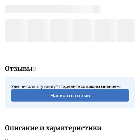
сад. МЯУ‑тетрадь с яркими иллюстрациями превратит
обучение в увлекательную игру и поможет ребенку
познавать мир с радостью и интересом!
Отзывы
0
Уже читали эту книгу? Поделитесь вашим мнением!
Написать отзыв
Описание и характеристики