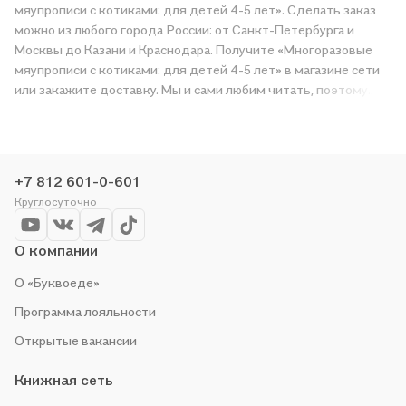
мяупрописи с котиками: для детей 4-5 лет». Сделать заказ
можно из любого города России: от Санкт-Петербурга и
Москвы до Казани и Краснодара. Получите «Многоразовые
мяупрописи с котиками: для детей 4-5 лет» в магазине сети
или закажите доставку. Мы и сами любим читать, поэтому
делаем всё, чтобы вы могли купить понравившуюся историю
по приятной цене. Например, организуем конкурсы и
проводим акции. Оставайтесь с нами, чтобы не упустить
выгоду!
+7 812 601-0-601
Круглосуточно
О компании
О «Буквоеде»
Программа лояльности
Открытые вакансии
Книжная сеть