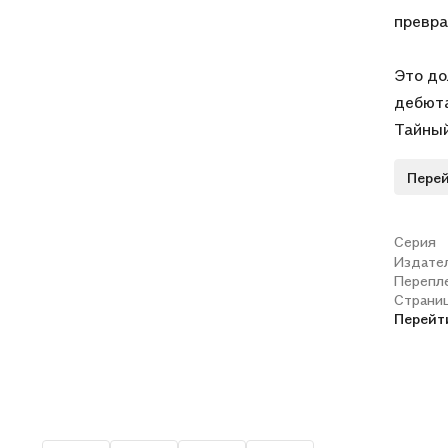
превра
Это до
дебюта
Тайный
персон
Перей
движет
фигура
Невест
Серия
Издате
заслу
Перепл
Темный
Страни
думает
Перейт
Но я п
умирает
Он пог