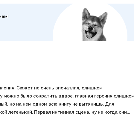
ием!
ления. Сюжет не очень впечатлил, слишком
у можно было сократить вдвое, главная героиня слишко
ный, но на нем одном всю книгу не вытянишь. Для
кой легенький. Первая интимная сцена, ну не когда они
о не понятное