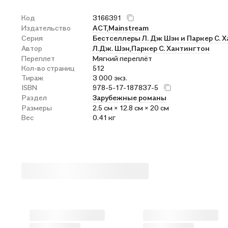
Код
3166391
Издательство
АСТ,
Mainstream
Серия
Бестселлеры Л. Дж Шэн и Паркер С. 
Автор
Л.Дж. Шэн,
Паркер С. Хантингтон
Переплет
Мягкий переплёт
Кол-во страниц
512
Тираж
3 000 экз.
ISBN
978-5-17-187837-5
Раздел
Зарубежные романы
Размеры
2.5 см × 12.8 см × 20 см
Вес
0.41 кг