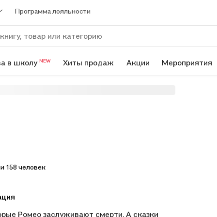
Программа лояльности
а в школу
Хиты продаж
Акции
Мероприятия
NEW
и 158 человек
ация
рые Ромео заслуживают смерти. А сказки