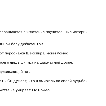
ревращаются в жестокие поучительные истории.
ошном балу дебютанток.
е от персонажа Шекспира, моим Ромео
всего лишь фигура на шахматной доске.
служивающий яда.
ь. Он думает, что я смирюсь со своей судьбой.
тта не умирает. Но Ромео...