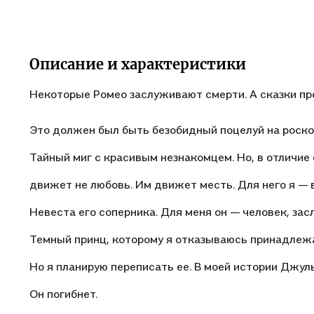
Описание и характеристики
Некоторые Ромео заслуживают смерти. А сказки п
Это должен был быть безобидный поцелуй на роск
Тайный миг с красивым незнакомцем. Но, в отличи
движет не любовь. Им движет месть. Для него я — 
Невеста его соперника. Для меня он — человек, за
Темный принц, которому я отказываюсь принадлежат
Но я планирую переписать ее. В моей истории Джулье
Он погибнет.