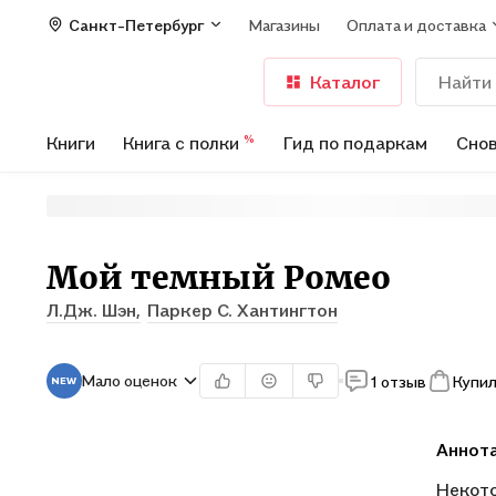
Санкт-Петербург
Магазины
Оплата и доставка
Каталог
Книги
Книга с полки
Гид по подаркам
Снов
%
Мой темный Ромео
Л.Дж. Шэн,
Паркер С. Хантингтон
Мало оценок
1 отзыв
Купил
Аннот
Некото