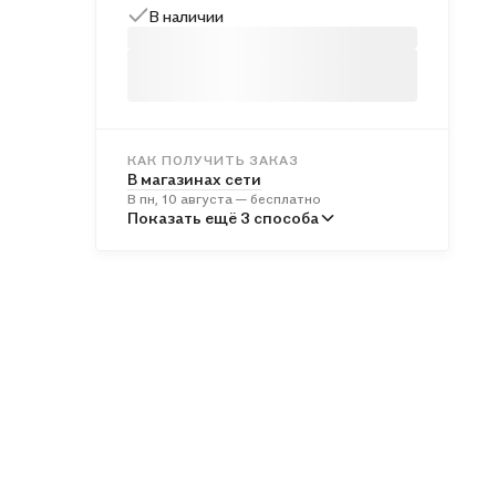
В наличии
КАК ПОЛУЧИТЬ ЗАКАЗ
В магазинах сети
В пн, 10 августа — бесплатно
В пунктах выдачи
Показать ещё 3 способа
Во вт, 11 августа — от 243 ₽
Курьером
Во вт, 11 августа — от 314 ₽
Почтой России
В ср, 12 августа — от 515 ₽