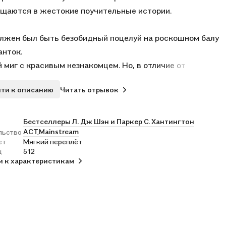
щаются в жестокие поучительные истории.
лжен был быть безобидный поцелуй на роскошном балу
нток.
 миг с красивым незнакомцем. Но, в отличие от
ажа Шекспира, моим Ромео
ти к описанию
Читать отрывок
 не любовь. Им движет месть. Для него я — всего лишь
 на шахматной доске.
а его соперника. Для меня он — человек,
Бестселлеры Л. Дж Шэн и Паркер С. Хантингтон
АСТ,
Mainstream
льство
живающий яда.
ет
Мягкий переплёт
 принц, которому я отказываюсь принадлежать. Он
ц
512
, что я смирюсь со своей судьбой.
и к характеристикам
ланирую переписать ее. В моей истории Джульетта не
. Но Ромео...
ибнет.