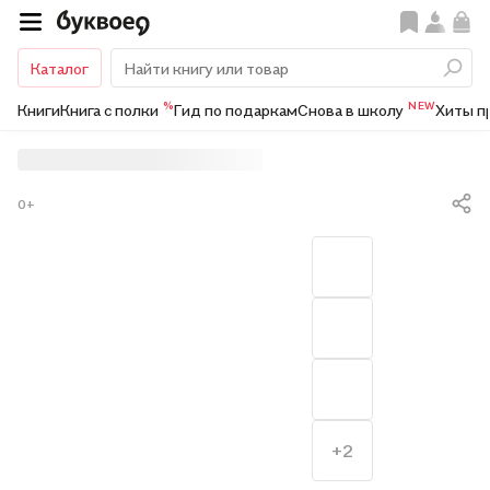
Каталог
%
NEW
Книги
Книга с полки
Гид по подаркам
Снова в школу
Хиты п
0+
+2