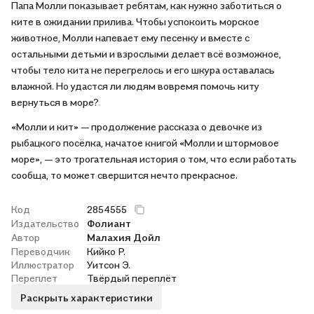
Папа Молли показывает ребятам, как нужно заботиться о
ките в ожидании прилива. Чтобы успокоить морское
животное, Молли напевает ему песенку и вместе с
остальными детьми и взрослыми делает всё возможное,
чтобы тело кита не перегрелось и его шкура оставалась
влажной. Но удастся ли людям вовремя помочь киту
вернуться в море?
«Молли и кит» — продолжение рассказа о девочке из
рыбацкого посёлка, начатое книгой «Молли и штормовое
море», — это трогательная история о том, что если работать
сообща, то может свершится нечто прекрасное.
Код
2854555
Издательство
Фолиант
Автор
Малахия Дойл
Переводчик
Кийко Р.
Иллюстратор
Уитсон Э.
Переплет
Твёрдый переплёт
Раскрыть характеристики