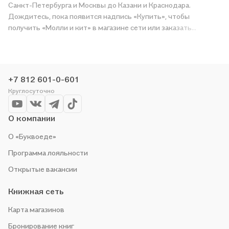
Санкт-Петербурга и Москвы до Казани и Краснодара.
Дождитесь, пока появится надпись «Купить», чтобы
получить «Молли и кит» в магазине сети или заказать
доставку. Мы и сами любим читать, поэтому делаем всё,
чтобы вы могли купить понравившуюся историю по приятной
цене. Например, организуем конкурсы и проводим акции.
Оставайтесь с нами, чтобы не упустить выгоду!
+7 812 601-0-601
Круглосуточно
О компании
О «Буквоеде»
Программа лояльности
Открытые вакансии
Книжная сеть
Карта магазинов
Бронирование книг