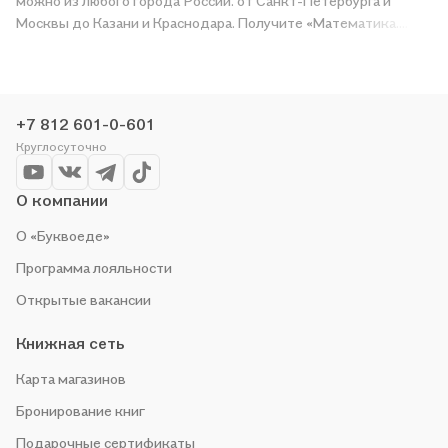
можно из любого города России: от Санкт-Петербурга и
Москвы до Казани и Краснодара. Получите «Математика.
Алгебра. Вероятность и статистика. 9 класс. Базовый уровень.
Учебное пособие. В двух частях. Часть 2. ФГОС 2021» в
магазине сети или закажите доставку. Мы и сами любим
читать, поэтому делаем всё, чтобы вы могли купить
+7 812 601-0-601
понравившуюся историю по приятной цене. Например,
Круглосуточно
организуем конкурсы и проводим акции. Оставайтесь с нами,
чтобы не упустить выгоду!
О компании
О «Буквоеде»
Программа лояльности
Открытые вакансии
Книжная сеть
Карта магазинов
Бронирование книг
Подарочные сертификаты