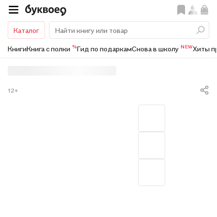
Каталог
%
NEW
Книги
Книга с полки
Гид по подаркам
Снова в школу
Хиты п
12+