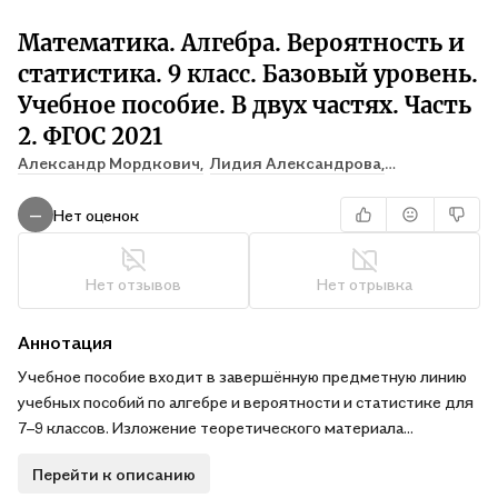
Математика. Алгебра. Вероятность и
статистика. 9 класс. Базовый уровень.
Учебное пособие. В двух частях. Часть
2. ФГОС 2021
Александр Мордкович,
Лидия Александрова,
Павел Семенов
Нет оценок
—
Нет отзывов
Нет отрывка
Аннотация
Учебное пособие входит в завершённую предметную линию
учебных пособий по алгебре и вероятности и статистике для
7–9 классов. Изложение теоретического материала
сопровождается подробным рассмотрением большого числа
Перейти к описанию
примеров, практические задания представлены на трёх