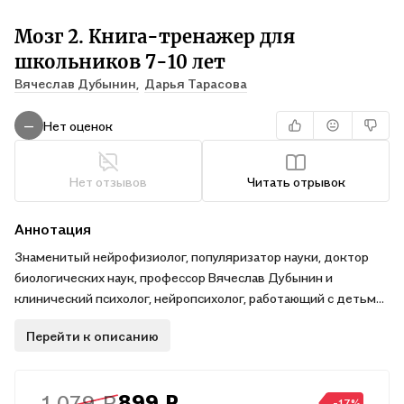
Мозг 2. Книга-тренажер для
школьников 7-10 лет
Вячеслав Дубынин,
Дарья Тарасова
Нет оценок
—
Нет отзывов
Читать отрывок
Аннотация
Знаменитый нейрофизиолог, популяризатор науки, доктор
биологических наук, профессор Вячеслав Дубынин и
клинический психолог, нейропсихолог, работающий с детьми
в школе Дарья Тарасова собрали в этот сборник самые
Перейти к описанию
интересные и эффективные задания и упражнения для
развития мозга для детей 7-10 лет, учеников младших
классов. Когнитивные и двигательные задачи созданы для
1 079 ₽
899 ₽
тренировки внимания, памяти, речи, моторики, самоконтроля
-17%