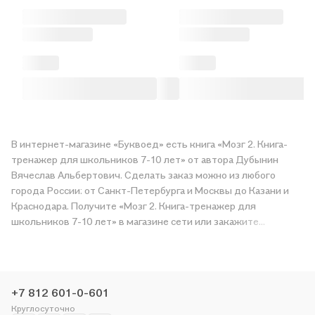
В интернет-магазине «Буквоед» есть книга «Мозг 2. Книга-
тренажер для школьников 7-10 лет» от автора Дубынин
Вячеслав Альбертович. Сделать заказ можно из любого
города России: от Санкт-Петербурга и Москвы до Казани и
Краснодара. Получите «Мозг 2. Книга-тренажер для
школьников 7-10 лет» в магазине сети или закажите
доставку. Мы и сами любим читать, поэтому делаем всё,
чтобы вы могли купить понравившуюся историю по приятной
цене. Например, организуем конкурсы и проводим акции.
Оставайтесь с нами, чтобы не упустить выгоду!
+7 812 601-0-601
Круглосуточно