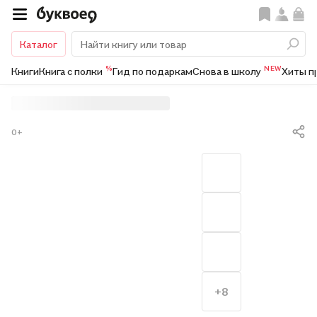
Каталог
%
NEW
Книги
Книга с полки
Гид по подаркам
Снова в школу
Хиты п
0+
+8