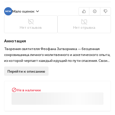
Мало оценок
Нет отзывов
Нет отрывка
Аннотация
Творения святителя Феофана Затворника — бесценная
сокровищница личного молитвенного и аскетического опыта,
из которой черпает каждый идущий по пути спасения. Свои
духовные труды и письма святитель перед смертью завещал
Перейти к описанию
всем православным христианам.
Не в наличии