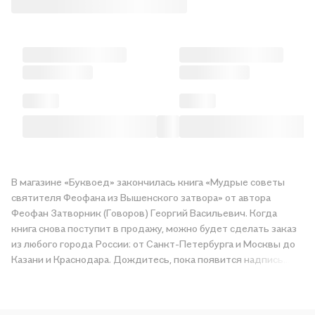
В магазине «Буквоед» закончилась книга «Мудрые советы
святителя Феофана из Вышенского затвора» от автора
Феофан Затворник (Говоров) Георгий Васильевич. Когда
книга снова поступит в продажу, можно будет сделать заказ
из любого города России: от Санкт-Петербурга и Москвы до
Казани и Краснодара. Дождитесь, пока появится надпись
«Купить», чтобы получить «Мудрые советы святителя
Феофана из Вышенского затвора» в магазине сети или
заказать доставку. Мы и сами любим читать, поэтому делаем