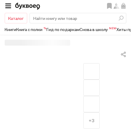
Каталог
%
NEW
Книги
Книга с полки
Гид по подаркам
Снова в школу
Хиты п
+3