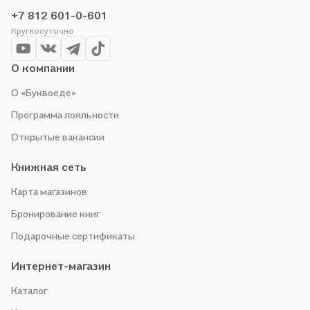
всё, чтобы вы могли купить понравившуюся историю по
+7 812 601-0-601
приятной цене. Например, организуем конкурсы и проводим
Круглосуточно
акции. Оставайтесь с нами, чтобы не упустить выгоду!
О компании
О «Буквоеде»
Программа лояльности
Открытые вакансии
Книжная сеть
Карта магазинов
Бронирование книг
Подарочные сертификаты
Интернет-магазин
Каталог